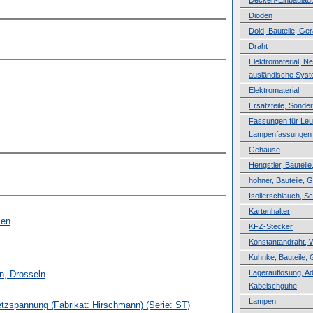
Decken-Einbaulau
Dioden
Dold, Bauteile, Ger
Draht
Elektromaterial, N
ausländische Sys
Elektromaterial
Ersatzteile, Sond
Fassungen für Leuc
Lampenfassungen
Gehäuse
Hengstler, Bauteile
hohner, Bauteile, 
Isolierschlauch, 
Kartenhalter
sen
KFZ-Stecker
Konstantandraht, 
Kuhnke, Bauteile, 
Lagerauflösung, A
en, Drosseln
Kabelschguhe
Lampen
etzspannung (Fabrikat: Hirschmann) (Serie: ST)