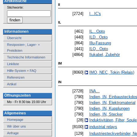
Artikelsuche
II
Stichworte:
[2724]
I...IC's
IL
[461]
IL...Opto
Informationen
[440]
ILD...Opto
Übersicht
[864]
Illu-Fassung
Restposten-, Lager- +
[441]
ILQ...Opto
Preislisten
[4864]
Ilukabel, Zubehör
Technische Informationen
IM
Linkliste
Hilfe-System + FAQ
[8060]
IMO, NEC, Tokin (Relais)
Referenzen
IN
Artikel
[2728]
INA...
Öffnungszeiten
[790]
Indien, IN, Einbausteckdo
Mo - Fr 8:30 bis 15:00 Uhr
[790]
Indien, IN, Elektromaterial
[790]
Indien, IN, Kupplungen
Allgemeines
[790]
Indien, IN, Stecker
[28]
Induktivitäten, Filter, Spul
Homepage
[8100]
industrial relays
Wir über uns
[129]
Industriesteckverbinder, N
Anfrage