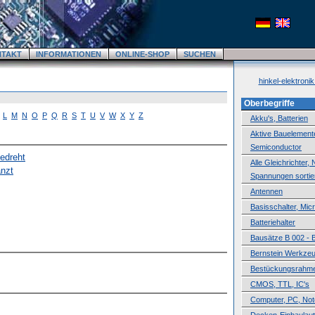
NTAKT
INFORMATIONEN
ONLINE-SHOP
SUCHEN
hinkel-elektroni
Oberbegriffe
L
M
N
O
P
Q
R
S
T
U
V
W
X
Y
Z
Akku's, Batterien
Aktive Bauelemente,
Semiconductor
edreht
Alle Gleichrichter,
anzt
Spannungen sortie
Antennen
Basisschalter, Mic
Batteriehalter
Bausätze B 002 - 
Bernstein Werkze
Bestückungsrahm
CMOS, TTL, IC's
Computer, PC, No