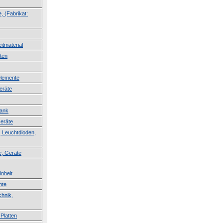
, (Fabrikat:
itmaterial
ten
lemente
eräte
lank
Geräte
 Leuchtdioden,
e, Geräte
inheit
nte
hnik,
Platten