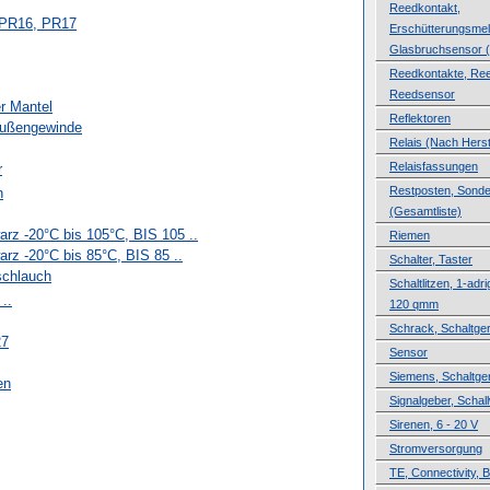
Reedkontakt,
 PR16, PR17
Erschütterungsmel
Glasbruchsensor (
Reedkontakte, Ree
Reedsensor
r Mantel
Reflektoren
Außengewinde
Relais (Nach Herste
Relaisfassungen
r
Restposten, Sond
n
(Gesamtliste)
arz -20°C bis 105°C, BIS 105 ..
Riemen
rz -20°C bis 85°C, BIS 85 ..
Schalter, Taster
schlauch
Schaltlitzen, 1-adri
 ..
120 qmm
Schrack, Schaltge
27
Sensor
Siemens, Schaltge
en
Signalgeber, Schal
Sirenen, 6 - 20 V
Stromversorgung
TE, Connectivity, B