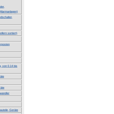
der,
Alarmanlagen)
dschalter,
llern sortiert)
erposten
g, von 0.14 bis
räte
räte
lwandler
auteile, Geräte