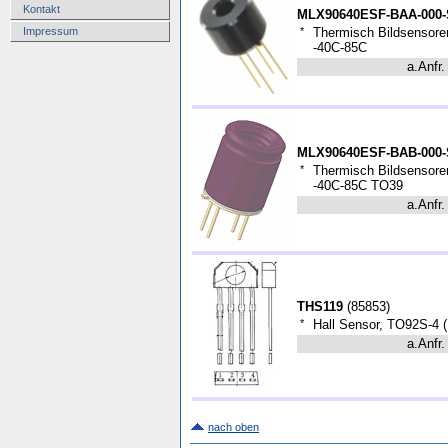
Kontakt
MLX90640ESF-BAA-000
Impressum
*
Thermisch Bildsenso
-40C-85C
a.Anfr.
MLX90640ESF-BAB-000
*
Thermisch Bildsenso
-40C-85C TO39
a.Anfr.
THS119
(
85853
)
*
Hall Sensor, TO92S-4 
a.Anfr.
nach oben