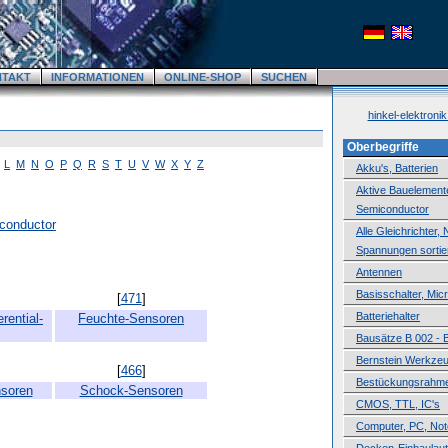
NTAKT
INFORMATIONEN
ONLINE-SHOP
SUCHEN
hinkel-elektroni
Oberbegriffe
L
M
N
O
P
Q
R
S
T
U
V
W
X
Y
Z
Akku's, Batterien
Aktive Bauelemente,
Semiconductor
iconductor
Alle Gleichrichter,
Spannungen sortie
Antennen
Basisschalter, Mic
[
471
]
Batteriehalter
erential-
Feuchte-Sensoren
Bausätze B 002 - 
Bernstein Werkze
[
466
]
Bestückungsrahm
nsoren
Schock-Sensoren
CMOS, TTL, IC's
Computer, PC, No