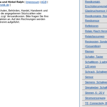
Reedkontakt,
a und Hinkel Ralph
|
Impressum
|
AGB
|
ronik.de
]
Erschütterungsmel
Schulen, Behörden, Handel, Handwerk und
Glasbruchsensor (
ür die angegebenen Stückzahlen oder
Reedkontakte, Ree
zzgl. Versandkosten. Bitte fragen Sie Ihre
ojekten an. Auf den Rechnungen werden
Reedsensor
rennt aufgeführt.
Reflektoren
Relais (Nach Herste
Relaisfassungen
Restposten, Sond
(Gesamtliste)
Riemen
Schalter, Taster
Schaltlitzen, 1-adri
120 qmm
Schrack, Schaltge
Sensor
Siemens, Schaltge
Signalgeber, Schal
Sirenen, 6 - 20 V
Stromversorgung
TE, Connectivity, B