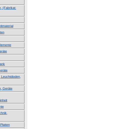
, (Fabrikat:
itmaterial
ten
lemente
eräte
lank
Geräte
 Leuchtdioden,
e, Geräte
inheit
nte
hnik,
Platten