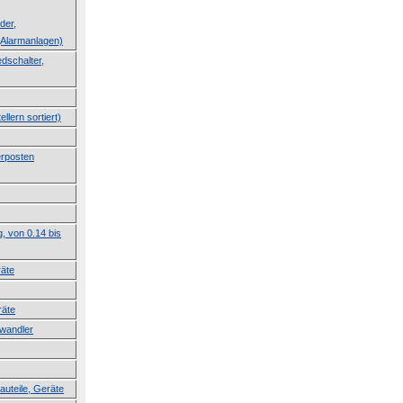
der,
Alarmanlagen)
dschalter,
llern sortiert)
erposten
g, von 0.14 bis
räte
räte
lwandler
auteile, Geräte