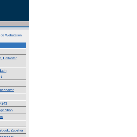
k.de Webutation
 Halbleiter,
 Nach
rt
roschalter
B 243
uge Shop
en
tebook, Zubehör