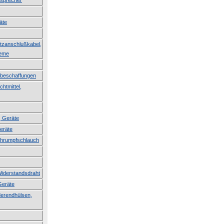
tsprecher
äte
etzanschlußkabel,
teme
erbeschaffungen
htmittel,
, Geräte
Geräte
Schrumpfschlauch
Widerstandsdraht
Geräte
derendhülsen,