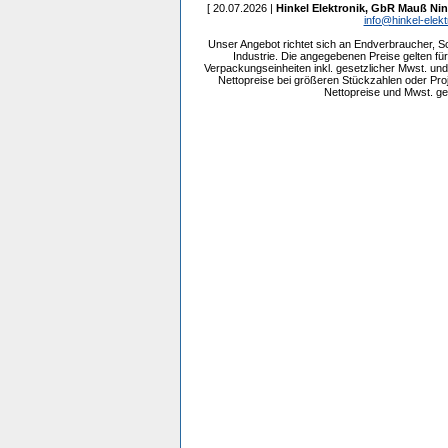
[ 20.07.2026 |
Hinkel Elektronik, GbR Mauß Nin
info@hinkel-elekt
Unser Angebot richtet sich an Endverbraucher, 
Industrie. Die angegebenen Preise gelten f
Verpackungseinheiten inkl. gesetzlicher Mwst. und 
Nettopreise bei größeren Stückzahlen oder Pr
Nettopreise und Mwst. get