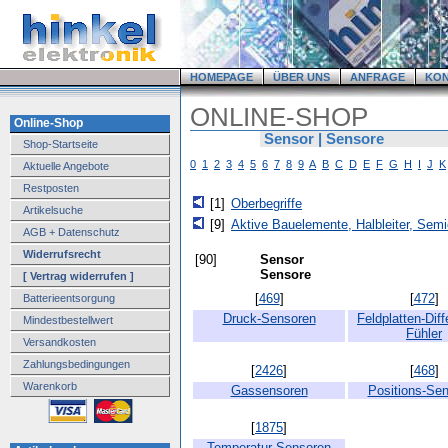
HOMEPAGE
ÜBER UNS
ANFRAGE
KO
ONLINE-SHOP
Online-Shop
Sensor | Sensore
Shop-Startseite
0
1
2
3
4
5
6
7
8
9
A
B
C
D
E
F
G
H
I
J
K
Aktuelle Angebote
Restposten
[1]
Oberbegriffe
Artikelsuche
[9]
Aktive Bauelemente, Halbleiter, Sem
AGB + Datenschutz
Widerrufsrecht
[90]
Sensor
Sensore
[ Vertrag widerrufen ]
[
469
]
[
472
]
Batterieentsorgung
Druck-Sensoren
Feldplatten-Diff
Mindestbestellwert
Fühler
Versandkosten
Zahlungsbedingungen
[
2426
]
[
468
]
Warenkorb
Gassensoren
Positions-Se
[
1875
]
Temperatur-Sensoren