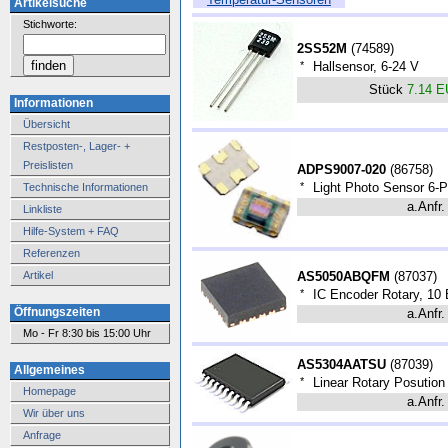
Artikelsuche
Stichworte:
2SS52M
(
74589
)
*
Hallsensor, 6-24 V
Stück
7.14 
Informationen
Übersicht
Restposten-, Lager- +
Preislisten
ADPS9007-020
(
86758
)
*
Light Photo Sensor 6
Technische Informationen
a.Anfr.
Linkliste
Hilfe-System + FAQ
Referenzen
Artikel
AS5050ABQFM
(
87037
)
*
IC Encoder Rotary, 10
Öffnungszeiten
a.Anfr.
Mo - Fr 8:30 bis 15:00 Uhr
AS5304AATSU
(
87039
)
Allgemeines
*
Linear Rotary Posution
Homepage
a.Anfr.
Wir über uns
Anfrage