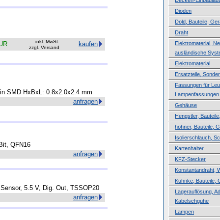
Decken-Einbaulau
Dioden
Dold, Bauteile, Ger
Draht
inkl. MwSt.
EUR
kaufen
Elektromaterial, N
zzgl. Versand
ausländische Sys
Elektromaterial
Ersatzteile, Sond
Fassungen für Leuc
-Pin SMD HxBxL: 0.8x2.0x2.4 mm
Lampenfassungen
anfragen
Gehäuse
Hengstler, Bauteile
hohner, Bauteile, 
Isolierschlauch, 
 Bit, QFN16
Kartenhalter
anfragen
KFZ-Stecker
Konstantandraht, 
Kuhnke, Bauteile, 
 Sensor, 5.5 V, Dig. Out, TSSOP20
Lagerauflösung, A
anfragen
Kabelschguhe
Lampen