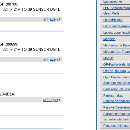
Lautsprecher
-SP
(
88700
)
LED-Schaltnetzteile
ren 32H x 24V TO-39 SENSOR DGTL
Mean Well)
anfragen
Löten/Entlöten
Lüfter und Wärmele
Lupen, Lupenleuch
Magnete
-SP
(
88699
)
Mechanische Baue
ren 32H x 24V TO-39 SENSOR DGTL
Messgeräte, Testg
Module
anfragen
OF-Kupferdraht, b
Omron, Bauteile, 
Opto Bauelemente,
Segment-Anzeigen
Panasonic, Bauteil
(10-4B1A)
Panikschalter,
anfragen
Schlüsselschaltere
Passive Baueleme
Personenschutztec
Sicherheitstechnik
Photobeschichtete 