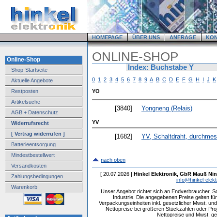
HOMEPAGE
ÜBER UNS
ANFRAGE
KO
ONLINE-SHOP
Online-Shop
Index: Buchstabe Y
Shop-Startseite
0
1
2
3
4
5
6
7
8
9
A
B
C
D
E
F
G
H
I
J
K
Aktuelle Angebote
Restposten
YO
Artikelsuche
[3840]
Yongneng (Relais)
AGB + Datenschutz
YV
Widerrufsrecht
[ Vertrag widerrufen ]
[1682]
YV, Schaltdraht, durchmess
Batterieentsorgung
Mindestbestellwert
nach oben
Versandkosten
[ 20.07.2026 |
Hinkel Elektronik, GbR Mauß Nin
Zahlungsbedingungen
info@hinkel-elekt
Warenkorb
Unser Angebot richtet sich an Endverbraucher, 
Industrie. Die angegebenen Preise gelten f
Verpackungseinheiten inkl. gesetzlicher Mwst. und 
Nettopreise bei größeren Stückzahlen oder Pr
Nettopreise und Mwst. get