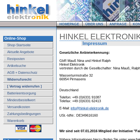
HOMEPAGE
ÜBER UNS
ANFRAGE
KO
HINKEL ELEKTRONI
Online-Shop
Impressum
Shop-Startseite
Aktuelle Angebote
Gesetzliche Anbieterkennung:
Restposten
GbR Mauß Nina und Hinkel Ralph
Hinkel Elektronik
Artikelsuche
vertreten durch die Gesellschafter: Nina Mauß, Ralph
AGB + Datenschutz
Wasserturmstraße 32
66954 Pirmasens
Widerrufsrecht
[ Vertrag widerrufen ]
Deutschland
Batterieentsorgung
Telefon: +49 (0)6331 91087
Mindestbestellwert
Telefax: +49 (0)6331 62413
Versandkosten
E-Mail:
info@hinkel-elektronik.de
Zahlungsbedingungen
USt.-IdNr.: DE349616160
Warenkorb
Wir sind seit 07.01.2016 Mitglied der Initiative "
Nähere Informationen hierzu finden Sie unter www.f