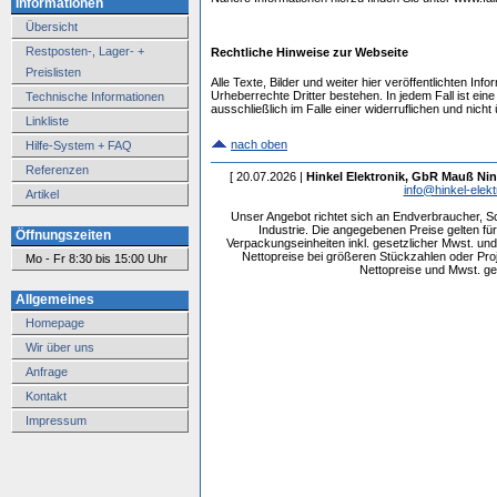
Informationen
Übersicht
Restposten-, Lager- +
Rechtliche Hinweise zur Webseite
Preislisten
Alle Texte, Bilder und weiter hier veröffentlichten In
Urheberrechte Dritter bestehen. In jedem Fall ist eine
Technische Informationen
ausschließlich im Falle einer widerruflichen und nich
Linkliste
nach oben
Hilfe-System + FAQ
Referenzen
[ 20.07.2026 |
Hinkel Elektronik, GbR Mauß Nin
info@hinkel-elekt
Artikel
Unser Angebot richtet sich an Endverbraucher, 
Industrie. Die angegebenen Preise gelten f
Öffnungszeiten
Verpackungseinheiten inkl. gesetzlicher Mwst. und 
Nettopreise bei größeren Stückzahlen oder Pr
Mo - Fr 8:30 bis 15:00 Uhr
Nettopreise und Mwst. get
Allgemeines
Homepage
Wir über uns
Anfrage
Kontakt
Impressum