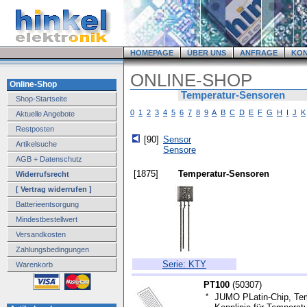
HOMEPAGE
ÜBER UNS
ANFRAGE
KO
ONLINE-SHOP
Online-Shop
Temperatur-Sensoren
Shop-Startseite
0
1
2
3
4
5
6
7
8
9
A
B
C
D
E
F
G
H
I
J
K
Aktuelle Angebote
Restposten
[90]
Sensor
Artikelsuche
Sensore
AGB + Datenschutz
[1875]
Temperatur-Sensoren
Widerrufsrecht
[ Vertrag widerrufen ]
Batterieentsorgung
Mindestbestellwert
Versandkosten
Zahlungsbedingungen
Serie: KTY
Warenkorb
PT100
(
50307
)
*
JUMO PLatin-Chip, Tem