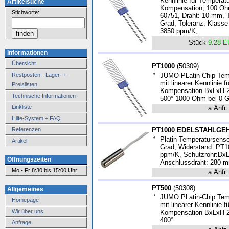
Kennlinie für Temperat
Artikelsuche
Kompensation, 100 Ohm
Stichworte:
60751, Draht: 10 mm, T
Grad, Toleranz: Klasse
3850 ppm/K,
Stück
9.28 
Informationen
Übersicht
PT1000
(
50309
)
Restposten-, Lager- +
*
JUMO PLatin-Chip Tem
mit linearer Kennlinie
Preislisten
Kompensation BxLxH 2
Technische Informationen
500° 1000 Ohm bei 0 G
Linkliste
a.Anfr.
Hilfe-System + FAQ
Referenzen
PT1000 EDELSTAHLGE
*
Platin-Temperatursenso
Artikel
Grad, Widerstand: PT10
ppm/K, Schutzrohr:DxL
Öffnungszeiten
Anschlussdraht: 280 
Mo - Fr 8:30 bis 15:00 Uhr
a.Anfr.
PT500
(
50308
)
Allgemeines
*
JUMO PLatin-Chip Tem
Homepage
mit linearer Kennlinie
Wir über uns
Kompensation BxLxH 2
400°
Anfrage