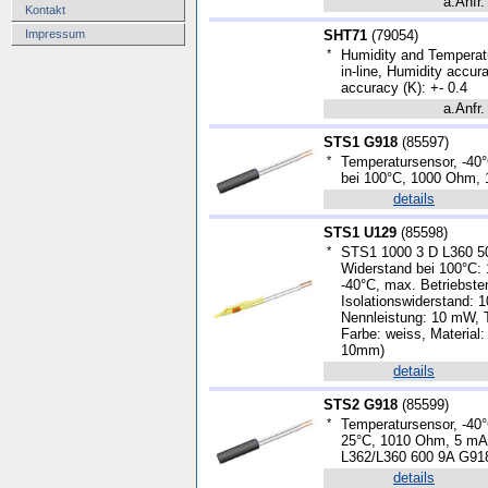
a.Anfr.
Kontakt
Impressum
SHT71
(
79054
)
*
Humidity and Temperatu
in-line, Humidity accu
accuracy (K): +- 0.4
a.Anfr.
STS1 G918
(
85597
)
*
Temperatursensor, -40°
bei 100°C, 1000 Ohm,
details
STS1 U129
(
85598
)
*
STS1 1000 3 D L360 5
Widerstand bei 100°C:
-40°C, max. Betriebste
Isolationswiderstand:
Nennleistung: 10 mW, 
Farbe: weiss, Material
10mm)
details
STS2 G918
(
85599
)
*
Temperatursensor, -40°
25°C, 1010 Ohm, 5 mA
L362/L360 600 9A G91
details