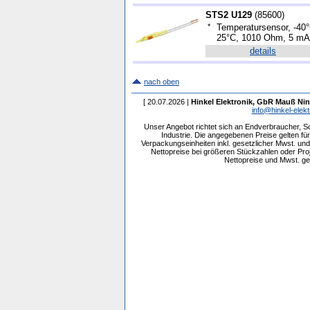
STS2 U129
(
85600
)
*
Temperatursensor, -40°
25°C, 1010 Ohm, 5 m
details
nach oben
[ 20.07.2026 |
Hinkel Elektronik, GbR Mauß Nin
info@hinkel-elekt
Unser Angebot richtet sich an Endverbraucher, 
Industrie. Die angegebenen Preise gelten f
Verpackungseinheiten inkl. gesetzlicher Mwst. und 
Nettopreise bei größeren Stückzahlen oder Pr
Nettopreise und Mwst. get