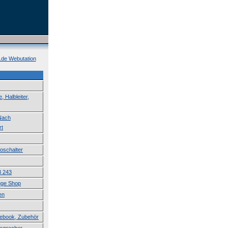
k.de Webutation
 Halbleiter,
 Nach
rt
roschalter
B 243
uge Shop
en
tebook, Zubehör