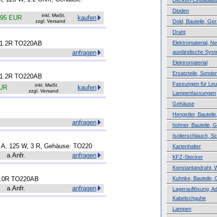
Decken-Einbaulau
Dioden
inkl. MwSt.
.95 EUR
kaufen
zzgl. Versand
Dold, Bauteile, Ger
Draht
 1.2R TO220AB
Elektromaterial, N
anfragen
ausländische Sys
Elektromaterial
Ersatzteile, Sond
 1.2R TO220AB
Fassungen für Leuc
inkl. MwSt.
EUR
kaufen
zzgl. Versand
Lampenfassungen
Gehäuse
Hengstler, Bauteile
anfragen
hohner, Bauteile, 
Isolierschlauch, 
 A, 125 W, 3 R, Gehäuse: TO220
Kartenhalter
a.Anfr.
anfragen
KFZ-Stecker
Konstantandraht, 
5.0R TO220AB
Kuhnke, Bauteile, 
a.Anfr.
anfragen
Lagerauflösung, A
Kabelschguhe
Lampen