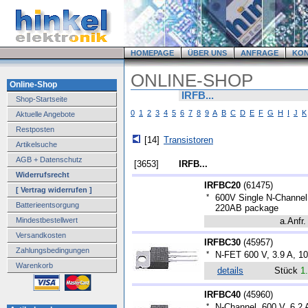
HOMEPAGE
ÜBER UNS
ANFRAGE
KO
ONLINE-SHOP
Online-Shop
IRFB...
Shop-Startseite
0
1
2
3
4
5
6
7
8
9
A
B
C
D
E
F
G
H
I
J
K
Aktuelle Angebote
Restposten
[14]
Transistoren
Artikelsuche
AGB + Datenschutz
[3653]
IRFB...
Widerrufsrecht
IRFBC20
(
61475
)
[ Vertrag widerrufen ]
*
600V Single N-Chann
Batterieentsorgung
220AB package
Mindestbestellwert
a.Anfr.
Versandkosten
IRFBC30
(
45957
)
Zahlungsbedingungen
*
N-FET 600 V, 3.9 A, 1
Warenkorb
details
Stück
1
IRFBC40
(
45960
)
*
N-Channel, 600 V, 6.2