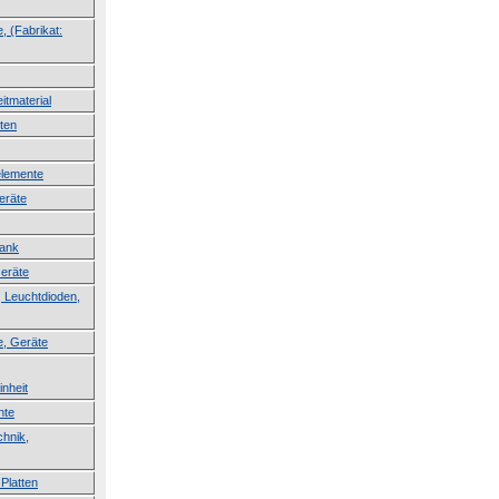
, (Fabrikat:
itmaterial
ten
lemente
eräte
lank
Geräte
 Leuchtdioden,
e, Geräte
inheit
nte
hnik,
Platten