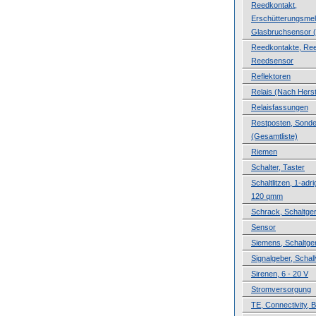
Reedkontakt,
Erschütterungsmel
Glasbruchsensor (
Reedkontakte, Ree
Reedsensor
Reflektoren
Relais (Nach Herste
Relaisfassungen
Restposten, Sond
(Gesamtliste)
Riemen
Schalter, Taster
Schaltlitzen, 1-adri
120 qmm
Schrack, Schaltge
Sensor
Siemens, Schaltge
Signalgeber, Schal
Sirenen, 6 - 20 V
Stromversorgung
TE, Connectivity, B