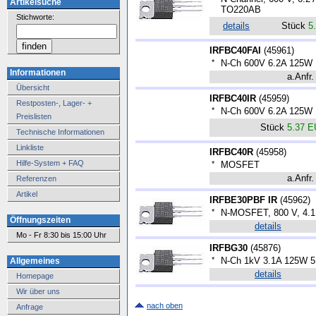
Artikelsuche
TO220AB
Stichworte:
details
Stück
5
IRFBC40FAI
(
45961
)
*
N-Ch 600V 6.2A 125W
Informationen
a.Anfr.
Übersicht
IRFBC40IR
(
45959
)
Restposten-, Lager- +
*
N-Ch 600V 6.2A 125W
Preislisten
Stück
5.37 
Technische Informationen
Linkliste
IRFBC40R
(
45958
)
Hilfe-System + FAQ
*
MOSFET
a.Anfr.
Referenzen
Artikel
IRFBE30PBF IR
(
45962
)
*
N-MOSFET, 800 V, 4.1
Öffnungszeiten
details
Mo - Fr 8:30 bis 15:00 Uhr
IRFBG30
(
45876
)
*
N-Ch 1kV 3.1A 125W 
Allgemeines
details
Homepage
Wir über uns
nach oben
Anfrage