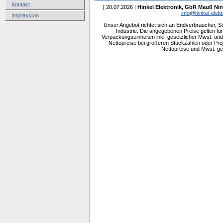
Kontakt
[ 20.07.2026 |
Hinkel Elektronik, GbR Mauß Nin
info@hinkel-elekt
Impressum
Unser Angebot richtet sich an Endverbraucher, 
Industrie. Die angegebenen Preise gelten f
Verpackungseinheiten inkl. gesetzlicher Mwst. und 
Nettopreise bei größeren Stückzahlen oder Pr
Nettopreise und Mwst. get