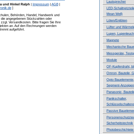
Lautsprecher
a und Hinkel Ralph
|
Impressum
|
AGB
|
ronik.de
]
LED-Schaltnetzteile
Mean Well)
Schulen, Behörden, Handel, Handwerk und
ür die angegebenen Stückzahlen oder
Löten/Entlöten
zzgl. Versandkosten. Bitte fragen Sie Ihre
ojekten an. Auf den Rechnungen werden
Lüfter und Wärmele
rennt aufgeführt.
Lupen, Lupenleuch
Magnete
Mechanische Baue
Messgeräte, Testg
Module
OF-Kupferdraht, b
Omron, Bauteile, 
Opto Bauelemente,
Segment-Anzeigen
Panasonic, Bauteil
Panikschalter,
Schlüsselschaltere
Passive Baueleme
Personenschutztec
Sicherheitstechnik
Photobeschichtete 