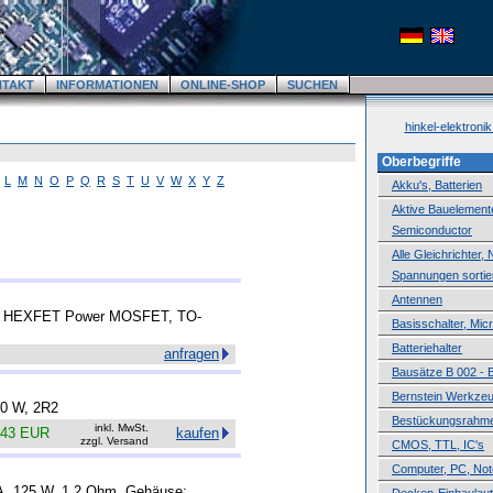
NTAKT
INFORMATIONEN
ONLINE-SHOP
SUCHEN
hinkel-elektroni
Oberbegriffe
L
M
N
O
P
Q
R
S
T
U
V
W
X
Y
Z
Akku's, Batterien
Aktive Bauelemente,
Semiconductor
Alle Gleichrichter,
Spannungen sortie
Antennen
el HEXFET Power MOSFET, TO-
Basisschalter, Mic
Batteriehalter
anfragen
Bausätze B 002 - 
Bernstein Werkze
00 W, 2R2
Bestückungsrahm
inkl. MwSt.
.43 EUR
kaufen
zzgl. Versand
CMOS, TTL, IC's
Computer, PC, No
 A, 125 W, 1.2 Ohm, Gehäuse: