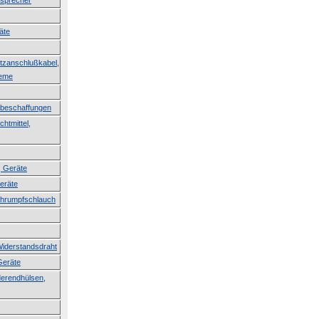
tsprecher
äte
etzanschlußkabel,
teme
erbeschaffungen
htmittel,
, Geräte
Geräte
Schrumpfschlauch
Widerstandsdraht
Geräte
derendhülsen,