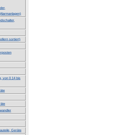
der,
Alarmanlagen)
dschalter,
llern sortiert)
erposten
g, von 0.14 bis
räte
räte
lwandler
auteile, Geräte