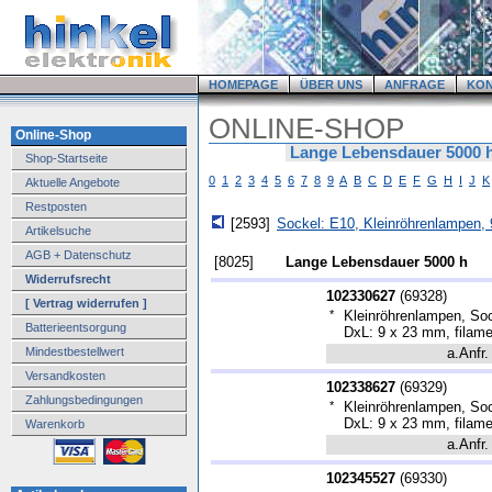
HOMEPAGE
ÜBER UNS
ANFRAGE
KO
ONLINE-SHOP
Online-Shop
Lange Lebensdauer 5000 
Shop-Startseite
0
1
2
3
4
5
6
7
8
9
A
B
C
D
E
F
G
H
I
J
K
Aktuelle Angebote
Restposten
[2593]
Sockel: E10, Kleinröhrenlampen,
Artikelsuche
AGB + Datenschutz
[8025]
Lange Lebensdauer 5000 h
Widerrufsrecht
102330627
(
69328
)
[ Vertrag widerrufen ]
*
Kleinröhrenlampen, Soc
Batterieentsorgung
DxL: 9 x 23 mm, filame
Mindestbestellwert
a.Anfr.
Versandkosten
102338627
(
69329
)
Zahlungsbedingungen
*
Kleinröhrenlampen, Soc
DxL: 9 x 23 mm, filame
Warenkorb
a.Anfr.
102345527
(
69330
)