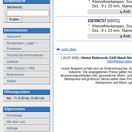
Artikelsuche
*
Kleinröhrenlampen, Soc
DxL: 9 x 23 mm, filame
Stichworte:
a.Anfr.
102356727
(
69331
)
*
Kleinröhrenlampen, Soc
Informationen
DxL: 9 x 23 mm, filame
a.Anfr.
Übersicht
Restposten-, Lager- +
Preislisten
nach oben
Technische Informationen
[ 20.07.2026 |
Hinkel Elektronik, GbR Mauß Nin
info@hinkel-elekt
Linkliste
Hilfe-System + FAQ
Unser Angebot richtet sich an Endverbraucher, 
Industrie. Die angegebenen Preise gelten f
Referenzen
Verpackungseinheiten inkl. gesetzlicher Mwst. und 
Nettopreise bei größeren Stückzahlen oder Pr
Artikel
Nettopreise und Mwst. get
Öffnungszeiten
Mo - Fr 8:30 bis 15:00 Uhr
Allgemeines
Homepage
Wir über uns
Anfrage