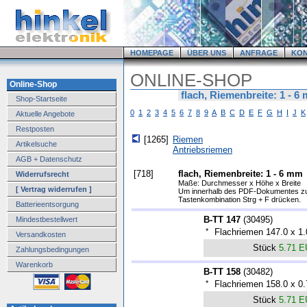
HOMEPAGE
ÜBER UNS
ANFRAGE
KO
ONLINE-SHOP
Online-Shop
flach, Riemenbreite: 1 - 6
Shop-Startseite
0
1
2
3
4
5
6
7
8
9
A
B
C
D
E
F
G
H
I
J
K
Aktuelle Angebote
Restposten
[1265]
Riemen
Artikelsuche
Antriebsriemen
AGB + Datenschutz
[718]
flach, Riemenbreite: 1 - 6 mm
Widerrufsrecht
Maße: Durchmesser x Höhe x Breite
[ Vertrag widerrufen ]
Um innerhalb des PDF-Dokumentes zu 
Tastenkombination Strg + F drücken.
Batterieentsorgung
B-TT 147
(
30495
)
Mindestbestellwert
*
Flachriemen 147.0 x 1
Versandkosten
Stück
5.71 
Zahlungsbedingungen
Warenkorb
B-TT 158
(
30482
)
*
Flachriemen 158.0 x 0
Stück
5.71 