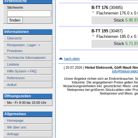
Artikelsuche
B-TT 176
(
30485
)
Stichworte:
*
Flachriemen 176.0 x 0
Stück
5.95 
B-TT 195
(
30487
)
Informationen
*
Flachriemen 195.0 x 0
Übersicht
Stück
5.71 
Restposten-, Lager- +
Preislisten
Technische Informationen
nach oben
Linkliste
[ 20.07.2026 |
Hinkel Elektronik, GbR Mauß Nin
Hilfe-System + FAQ
info@hinkel-elekt
Referenzen
Unser Angebot richtet sich an Endverbraucher, 
Industrie. Die angegebenen Preise gelten f
Artikel
Verpackungseinheiten inkl. gesetzlicher Mwst. und 
Nettopreise bei größeren Stückzahlen oder Pr
Nettopreise und Mwst. get
Öffnungszeiten
Mo - Fr 8:30 bis 15:00 Uhr
Allgemeines
Homepage
Wir über uns
Anfrage