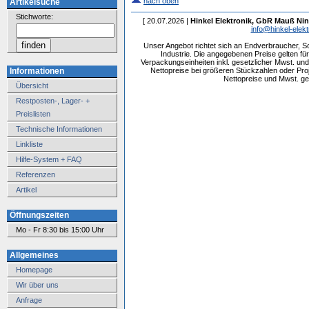
nach oben
Artikelsuche
Stichworte:
[ 20.07.2026 |
Hinkel Elektronik, GbR Mauß Nin
info@hinkel-elekt
Unser Angebot richtet sich an Endverbraucher, 
Industrie. Die angegebenen Preise gelten f
Verpackungseinheiten inkl. gesetzlicher Mwst. und 
Informationen
Nettopreise bei größeren Stückzahlen oder Pr
Nettopreise und Mwst. get
Übersicht
Restposten-, Lager- +
Preislisten
Technische Informationen
Linkliste
Hilfe-System + FAQ
Referenzen
Artikel
Öffnungszeiten
Mo - Fr 8:30 bis 15:00 Uhr
Allgemeines
Homepage
Wir über uns
Anfrage