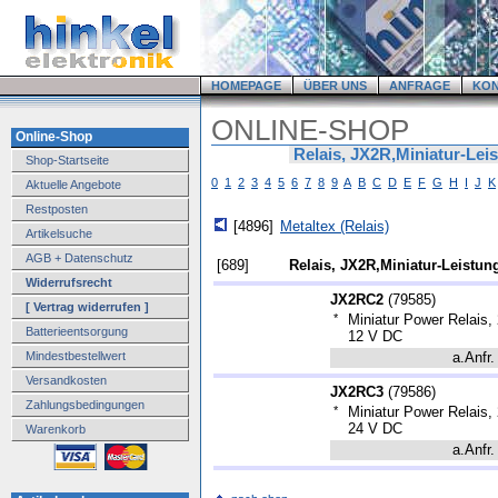
HOMEPAGE
ÜBER UNS
ANFRAGE
KO
ONLINE-SHOP
Online-Shop
Relais, JX2R,Miniatur-Lei
Shop-Startseite
0
1
2
3
4
5
6
7
8
9
A
B
C
D
E
F
G
H
I
J
K
Aktuelle Angebote
Restposten
[4896]
Metaltex (Relais)
Artikelsuche
AGB + Datenschutz
[689]
Relais, JX2R,Miniatur-Leistun
Widerrufsrecht
JX2RC2
(
79585
)
[ Vertrag widerrufen ]
*
Miniatur Power Relais,
Batterieentsorgung
12 V DC
Mindestbestellwert
a.Anfr.
Versandkosten
JX2RC3
(
79586
)
Zahlungsbedingungen
*
Miniatur Power Relais,
24 V DC
Warenkorb
a.Anfr.