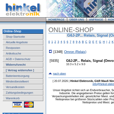
HOMEPAGE
ÜBER UNS
ANFRAGE
KO
ONLINE-SHOP
Online-Shop
G6J-2P... Relais, Signal (
Shop-Startseite
0
1
2
3
4
5
6
7
8
9
A
B
C
D
E
F
G
H
I
J
K
Aktuelle Angebote
Restposten
[1348]
Omron (Relais)
Artikelsuche
AGB + Datenschutz
[5935]
G6J-2P... Relais, Signal (Omro
10.3 x 5.2 x 9.0
Widerrufsrecht
[ Vertrag widerrufen ]
nach oben
Batterieentsorgung
[ 20.07.2026 |
Hinkel Elektronik, GbR Mauß Nin
Mindestbestellwert
info@hinkel-elekt
Versandkosten
Unser Angebot richtet sich an Endverbraucher, 
Zahlungsbedingungen
Industrie. Die angegebenen Preise gelten f
Verpackungseinheiten inkl. gesetzlicher Mwst. und 
Warenkorb
Nettopreise bei größeren Stückzahlen oder Pr
Nettopreise und Mwst. get