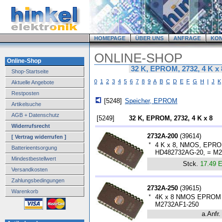
HOMEPAGE
ÜBER UNS
ANFRAGE
KO
ONLINE-SHOP
Online-Shop
32 K, EPROM, 2732, 4 K x 
Shop-Startseite
0
1
2
3
4
5
6
7
8
9
A
B
C
D
E
F
G
H
I
J
K
Aktuelle Angebote
Restposten
[5248]
Speicher, EPROM
Artikelsuche
AGB + Datenschutz
[5249]
32 K, EPROM, 2732, 4 K x 8
Widerrufsrecht
2732A-200
(
39614
)
[ Vertrag widerrufen ]
*
4 K x 8, NMOS, EPROM
Batterieentsorgung
HD482732AG-20, = M2
Mindestbestellwert
Stck.
17.49 
Versandkosten
Zahlungsbedingungen
2732A-250
(
39615
)
Warenkorb
*
4K x 8 NMOS EPROM 2
M2732AF1-250
a.Anfr.