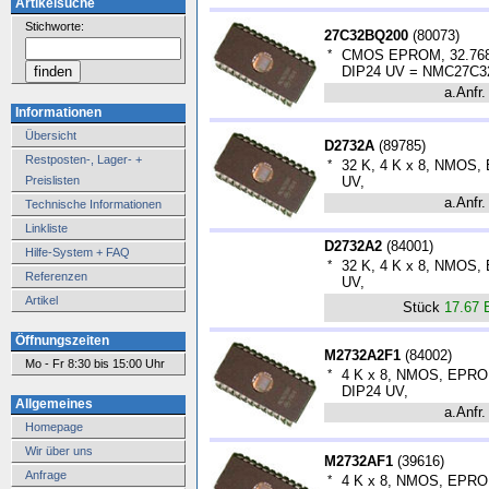
Artikelsuche
Stichworte:
27C32BQ200
(
80073
)
*
CMOS EPROM, 32.768-B
DIP24 UV = NMC27C3
a.Anfr.
Informationen
Übersicht
D2732A
(
89785
)
Restposten-, Lager- +
*
32 K, 4 K x 8, NMOS,
Preislisten
UV,
a.Anfr.
Technische Informationen
Linkliste
D2732A2
(
84001
)
Hilfe-System + FAQ
*
32 K, 4 K x 8, NMOS,
Referenzen
UV,
Artikel
Stück
17.67
Öffnungszeiten
M2732A2F1
(
84002
)
Mo - Fr 8:30 bis 15:00 Uhr
*
4 K x 8, NMOS, EPROM
DIP24 UV,
Allgemeines
a.Anfr.
Homepage
Wir über uns
M2732AF1
(
39616
)
Anfrage
*
4 K x 8, NMOS, EPROM