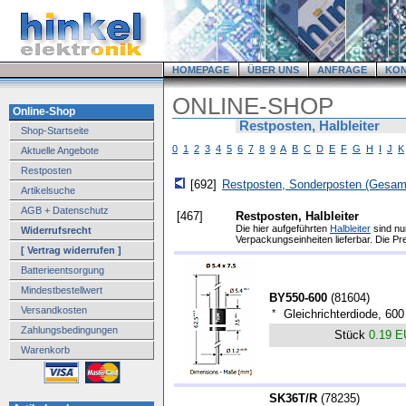
HOMEPAGE
ÜBER UNS
ANFRAGE
KO
ONLINE-SHOP
Online-Shop
Restposten, Halbleiter
Shop-Startseite
0
1
2
3
4
5
6
7
8
9
A
B
C
D
E
F
G
H
I
J
K
Aktuelle Angebote
Restposten
[692]
Restposten, Sonderposten (Gesamt
Artikelsuche
AGB + Datenschutz
[467]
Restposten, Halbleiter
Die hier aufgeführten
Halbleiter
sind nu
Widerrufsrecht
Verpackungseinheiten lieferbar. Die Pre
[ Vertrag widerrufen ]
Batterieentsorgung
Mindestbestellwert
BY550-600
(
81604
)
Versandkosten
*
Gleichrichterdiode, 60
Zahlungsbedingungen
Stück
0.19 
Warenkorb
SK36T/R
(
78235
)