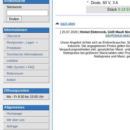
Artikelsuche
*
Diode, 60 V, 3 A
Stichworte:
Stück
0.14 
nach oben
Informationen
[ 20.07.2026 |
Hinkel Elektronik, GbR Mauß Nin
info@hinkel-elekt
Übersicht
Restposten-, Lager- +
Unser Angebot richtet sich an Endverbraucher, 
Industrie. Die angegebenen Preise gelten f
Preislisten
Verpackungseinheiten inkl. gesetzlicher Mwst. und 
Nettopreise bei größeren Stückzahlen oder Pr
Technische Informationen
Nettopreise und Mwst. get
Linkliste
Hilfe-System + FAQ
Referenzen
Artikel
Öffnungszeiten
Mo - Fr 8:30 bis 15:00 Uhr
Allgemeines
Homepage
Wir über uns
Anfrage