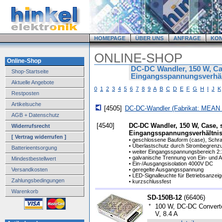
HOMEPAGE
ÜBER UNS
ANFRAGE
KO
ONLINE-SHOP
Online-Shop
DC-DC Wandler, 150 W, Cas
Shop-Startseite
Eingangsspannungsverhält
Aktuelle Angebote
0
1
2
3
4
5
6
7
8
9
A
B
C
D
E
F
G
H
I
J
K
Restposten
Artikelsuche
[4505]
DC-DC-Wandler (Fabrikat: MEAN
AGB + Datenschutz
[4540]
DC-DC Wandler, 150 W, Case, s
Widerrufsrecht
Eingangsspannungsverhältnis
[ Vertrag widerrufen ]
• geschlossene Bauform (case), Schr
• Überlastschutz durch Strombegrenz
Batterieentsorgung
• weiter Eingangsspannungsbereich 2:
• galvanische Trennung von Ein- und 
Mindestbestellwert
• Ein-/Ausgangsisolation 4000V DC
Versandkosten
• geregelte Ausgangsspannung
• LED-Signalleuchte für Betriebsanzei
Zahlungsbedingungen
• kurzschlussfest
Warenkorb
SD-150B-12
(
66406
)
*
100 W, DC-DC Converte
V, 8.4 A