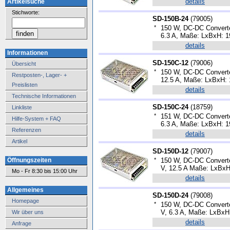
details
Artikelsuche
Stichworte:
SD-150B-24
(
79005
)
*
150 W, DC-DC Converte
6.3 A, Maße: LxBxH: 1
details
Informationen
SD-150C-12
(
79006
)
Übersicht
*
150 W, DC-DC Converte
Restposten-, Lager- +
12.5 A, Maße: LxBxH: 
Preislisten
details
Technische Informationen
SD-150C-24
(
18759
)
Linkliste
*
151 W, DC-DC Converte
Hilfe-System + FAQ
6.3 A, Maße: LxBxH: 1
Referenzen
details
Artikel
SD-150D-12
(
79007
)
Öffnungszeiten
*
150 W, DC-DC Converte
V, 12.5 A Maße: LxBxH
Mo - Fr 8:30 bis 15:00 Uhr
details
Allgemeines
SD-150D-24
(
79008
)
Homepage
*
150 W, DC-DC Converte
V, 6.3 A, Maße: LxBxH
Wir über uns
details
Anfrage