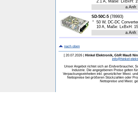
2.1 A, Maße: LxBxH: 1
a.Anfr.
SD-50C-5
(
78993
)
*
50 W, DC-DC Converter
10 A, Maße: LxBxH: 1
a.Anfr.
nach oben
[ 20.07.2026 |
Hinkel Elektronik, GbR Mauß Nin
info@hinkel-elekt
Unser Angebot richtet sich an Endverbraucher, 
Industrie. Die angegebenen Preise gelten f
Verpackungseinheiten inkl. gesetzlicher Mwst. und 
Nettopreise bei größeren Stückzahlen oder Pr
Nettopreise und Mwst. get