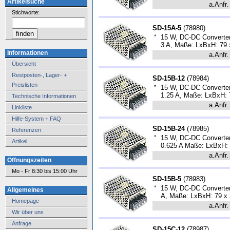
Artikelsuche
a.Anfr.
Stichworte:
SD-15A-5
(
78980
)
*
15 W, DC-DC Converter,
3 A, Maße: LxBxH: 79
Informationen
a.Anfr.
Übersicht
Restposten-, Lager- +
SD-15B-12
(
78984
)
Preislisten
*
15 W, DC-DC Converter
1.25 A, Maße: LxBxH: 
Technische Informationen
a.Anfr.
Linkliste
Hilfe-System + FAQ
SD-15B-24
(
78985
)
Referenzen
*
15 W, DC-DC Converter
Artikel
0.625 A Maße: LxBxH:
a.Anfr.
Öffnungszeiten
Mo - Fr 8:30 bis 15:00 Uhr
SD-15B-5
(
78983
)
*
15 W, DC-DC Converter,
Allgemeines
A, Maße: LxBxH: 79 x
Homepage
a.Anfr.
Wir über uns
Anfrage
SD-15C-12
(
78987
)