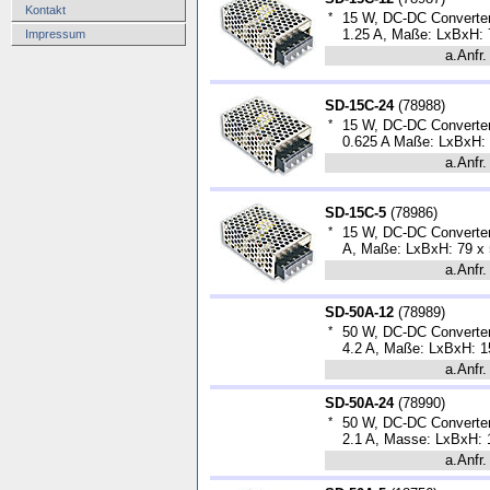
Kontakt
*
15 W, DC-DC Converter
1.25 A, Maße: LxBxH: 
Impressum
a.Anfr.
SD-15C-24
(
78988
)
*
15 W, DC-DC Converter
0.625 A Maße: LxBxH:
a.Anfr.
SD-15C-5
(
78986
)
*
15 W, DC-DC Converter,
A, Maße: LxBxH: 79 x
a.Anfr.
SD-50A-12
(
78989
)
*
50 W, DC-DC Converter,
4.2 A, Maße: LxBxH: 1
a.Anfr.
SD-50A-24
(
78990
)
*
50 W, DC-DC Converter,
2.1 A, Masse: LxBxH: 
a.Anfr.