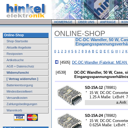
HOMEPAGE
ÜBER UNS
ANFRAGE
KO
ONLINE-SHOP
Online-Shop
DC-DC Wandler, 50 W, Case
Shop-Startseite
Eingangsspannungsverhält
Aktuelle Angebote
0
1
2
3
4
5
6
7
8
9
A
B
C
D
E
F
G
H
I
J
K
Restposten
Artikelsuche
[4505]
DC-DC-Wandler (Fabrikat: MEAN
AGB + Datenschutz
[4539]
DC-DC Wandler, 50 W, Case, si
Widerrufsrecht
Eingangsspannungsverhältnis
[ Vertrag widerrufen ]
Batterieentsorgung
SD-15A-12
(
78981
)
Mindestbestellwert
*
15 W, DC-DC Converter,
1.25 A Maße: LxBxH: 
Versandkosten
a.Anfr.
Zahlungsbedingungen
Warenkorb
SD-15A-24
(
78982
)
*
15 W, DC-DC Converter,
0.625A Maße: LxBxH: 