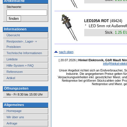
Artikelsuche
Stichworte:
LED105A ROT
(
49424
)
*
LED 5mm rot Außenrefl
Informationen
Stck.
1.25 E
Übersicht
Restposten-, Lager- +
Preislisten
nach oben
Technische Informationen
Linkliste
[ 20.07.2026 |
Hinkel Elektronik, GbR Mauß Nin
info@hinkel-elekt
Hilfe-System + FAQ
Unser Angebot richtet sich an Endverbraucher, 
Referenzen
Industrie. Die angegebenen Preise gelten f
Verpackungseinheiten inkl. gesetzlicher Mwst. und 
Artikel
Nettopreise bei größeren Stückzahlen oder Pr
Nettopreise und Mwst. get
Öffnungszeiten
Mo - Fr 8:30 bis 15:00 Uhr
Allgemeines
Homepage
Wir über uns
Anfrage