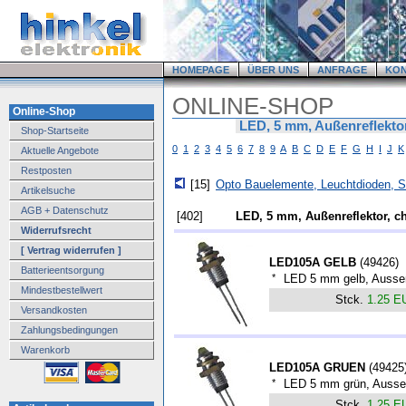
HOMEPAGE
ÜBER UNS
ANFRAGE
KO
ONLINE-SHOP
Online-Shop
LED, 5 mm, Außenreflekto
Shop-Startseite
0
1
2
3
4
5
6
7
8
9
A
B
C
D
E
F
G
H
I
J
K
Aktuelle Angebote
Restposten
[15]
Opto Bauelemente, Leuchtdioden, 
Artikelsuche
AGB + Datenschutz
[402]
LED, 5 mm, Außenreflektor, 
Widerrufsrecht
[ Vertrag widerrufen ]
LED105A GELB
(
49426
)
Batterieentsorgung
*
LED 5 mm gelb, Aussen
Mindestbestellwert
Stck.
1.25 E
Versandkosten
Zahlungsbedingungen
Warenkorb
LED105A GRUEN
(
49425
*
LED 5 mm grün, Aussen
Stck.
1.25 E