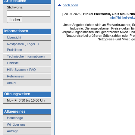
Artikelsuche
nach oben
Stichworte:
[ 20.07.2026 |
Hinkel Elektronik, GbR Mauß Nin
info@hinkel-elekt
Unser Angebot richtet sich an Endverbraucher, 
Industrie. Die angegebenen Preise gelten f
Informationen
Verpackungseinheiten inkl. gesetzlicher Mwst. und 
Nettopreise bei größeren Stückzahlen oder Pr
Übersicht
Nettopreise und Mwst. get
Restposten-, Lager- +
Preislisten
Technische Informationen
Linkliste
Hilfe-System + FAQ
Referenzen
Artikel
Öffnungszeiten
Mo - Fr 8:30 bis 15:00 Uhr
Allgemeines
Homepage
Wir über uns
Anfrage