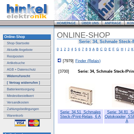
HOMEPAGE
ÜBER UNS
ANFRAGE
KO
ONLINE-SHOP
Online-Shop
Serie: 34, Schmale Steck-/
Shop-Startseite
0
1
2
3
4
5
6
7
8
9
A
B
C
D
E
F
G
H
I
J
K
Aktuelle Angebote
Restposten
[7979]
Finder (Relais)
Artikelsuche
AGB + Datenschutz
[3700]
Serie: 34, Schmale Steck-/Prin
Widerrufsrecht
[ Vertrag widerrufen ]
Batterieentsorgung
Mindestbestellwert
Versandkosten
Zahlungsbedingungen
Serie: 34.51, Schmales
Serie: 34.81, 
Warenkorb
Steck-/Print-Relais, 6 A
Optokoppler, SSR
A