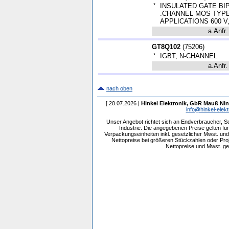
*
INSULATED GATE BI
.CHANNEL MOS TYP
APPLICATIONS 600 V, 8
a.Anfr.
GT8Q102
(
75206
)
*
IGBT, N-CHANNEL
a.Anfr.
nach oben
[ 20.07.2026 |
Hinkel Elektronik, GbR Mauß Nin
info@hinkel-elekt
Unser Angebot richtet sich an Endverbraucher, 
Industrie. Die angegebenen Preise gelten f
Verpackungseinheiten inkl. gesetzlicher Mwst. und 
Nettopreise bei größeren Stückzahlen oder Pr
Nettopreise und Mwst. get