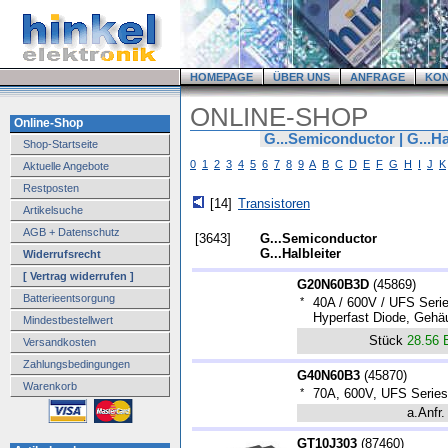
HOMEPAGE
ÜBER UNS
ANFRAGE
KO
ONLINE-SHOP
Online-Shop
G...Semiconductor | G...Ha
Shop-Startseite
0
1
2
3
4
5
6
7
8
9
A
B
C
D
E
F
G
H
I
J
K
Aktuelle Angebote
Restposten
[14]
Transistoren
Artikelsuche
AGB + Datenschutz
[3643]
G...Semiconductor
G...Halbleiter
Widerrufsrecht
[ Vertrag widerrufen ]
G20N60B3D
(
45869
)
Batterieentsorgung
*
40A / 600V / UFS Serie
Hyperfast Diode, Geh
Mindestbestellwert
Stück
28.56
Versandkosten
Zahlungsbedingungen
G40N60B3
(
45870
)
Warenkorb
*
70A, 600V, UFS Series
a.Anfr.
GT10J303
(
87460
)