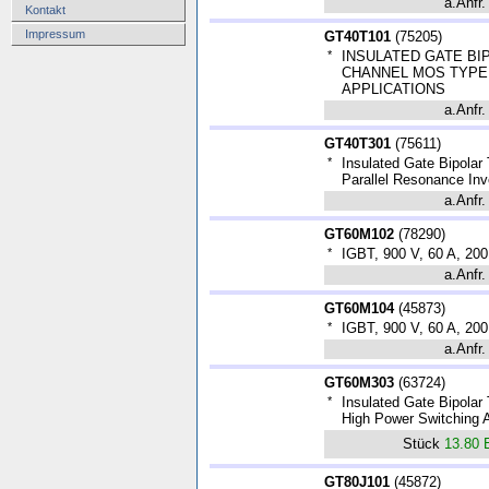
a.Anfr.
Kontakt
Impressum
GT40T101
(
75205
)
*
INSULATED GATE BI
CHANNEL MOS TYPE
APPLICATIONS
a.Anfr.
GT40T301
(
75611
)
*
Insulated Gate Bipolar
Parallel Resonance Inve
a.Anfr.
GT60M102
(
78290
)
*
IGBT, 900 V, 60 A, 20
a.Anfr.
GT60M104
(
45873
)
*
IGBT, 900 V, 60 A, 20
a.Anfr.
GT60M303
(
63724
)
*
Insulated Gate Bipolar
High Power Switching A
Stück
13.80
GT80J101
(
45872
)