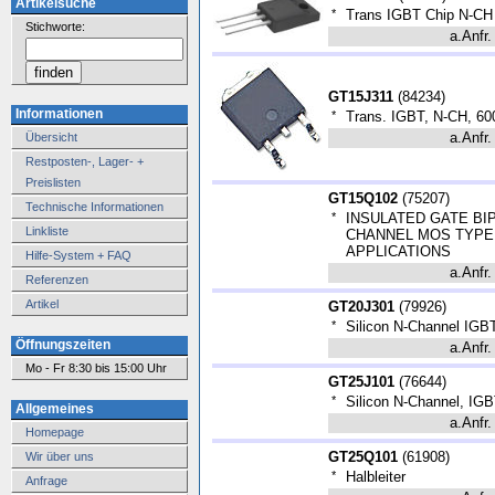
Artikelsuche
*
Trans IGBT Chip N-C
Stichworte:
a.Anfr.
GT15J311
(
84234
)
Informationen
*
Trans. IGBT, N-CH, 60
a.Anfr.
Übersicht
Restposten-, Lager- +
Preislisten
GT15Q102
(
75207
)
Technische Informationen
*
INSULATED GATE BI
Linkliste
CHANNEL MOS TYPE
APPLICATIONS
Hilfe-System + FAQ
a.Anfr.
Referenzen
Artikel
GT20J301
(
79926
)
*
Silicon N-Channel IGBT
Öffnungszeiten
a.Anfr.
Mo - Fr 8:30 bis 15:00 Uhr
GT25J101
(
76644
)
*
Silicon N-Channel, IGB
Allgemeines
a.Anfr.
Homepage
GT25Q101
(
61908
)
Wir über uns
*
Halbleiter
Anfrage