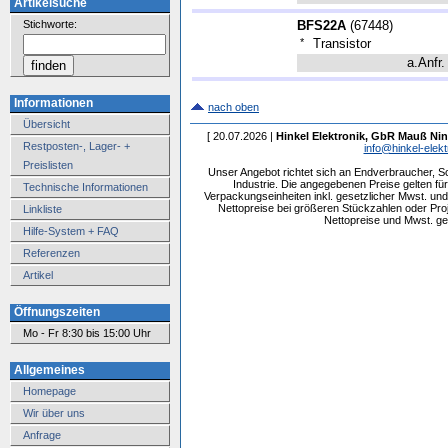
Artikelsuche
Stichworte:
BFS22A
(
67448
)
*
Transistor
a.Anfr.
Informationen
nach oben
Übersicht
[ 20.07.2026 |
Hinkel Elektronik, GbR Mauß Nin
Restposten-, Lager- +
info@hinkel-elekt
Preislisten
Unser Angebot richtet sich an Endverbraucher, 
Industrie. Die angegebenen Preise gelten f
Technische Informationen
Verpackungseinheiten inkl. gesetzlicher Mwst. und 
Nettopreise bei größeren Stückzahlen oder Pr
Linkliste
Nettopreise und Mwst. get
Hilfe-System + FAQ
Referenzen
Artikel
Öffnungszeiten
Mo - Fr 8:30 bis 15:00 Uhr
Allgemeines
Homepage
Wir über uns
Anfrage