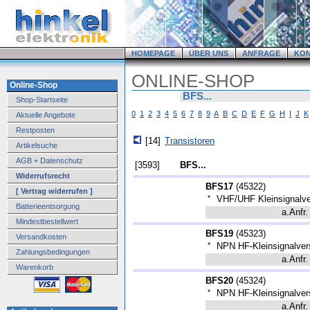
HOMEPAGE
ÜBER UNS
ANFRAGE
KO
ONLINE-SHOP
Online-Shop
BFS...
Shop-Startseite
0
1
2
3
4
5
6
7
8
9
A
B
C
D
E
F
G
H
I
J
K
Aktuelle Angebote
Restposten
[14]
Transistoren
Artikelsuche
AGB + Datenschutz
[3593]
BFS...
Widerrufsrecht
BFS17
(
45322
)
[ Vertrag widerrufen ]
*
VHF/UHF Kleinsignalve
Batterieentsorgung
a.Anfr.
Mindestbestellwert
BFS19
(
45323
)
Versandkosten
*
NPN HF-Kleinsignalve
Zahlungsbedingungen
a.Anfr.
Warenkorb
BFS20
(
45324
)
*
NPN HF-Kleinsignalve
a.Anfr.