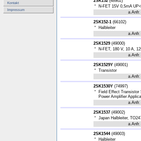
2SK152
(
48902
)
Kontakt
*
N-FET 15V 0,5mA UP
Impressum
a.Anfr.
2SK152-1
(
66102
)
*
Halbleiter
a.Anfr.
2SK1529
(
49000
)
*
N-FET, 180 V, 10 A, 
a.Anfr.
2SK1529Y
(
49001
)
*
Transistor
a.Anfr.
2SK1530Y
(
74997
)
*
Field Effect Transisto
Power Amplifier Applica
a.Anfr.
2SK1537
(
49002
)
*
Japan Halbleiter, TO24
a.Anfr.
2SK1544
(
49003
)
*
Halbleiter