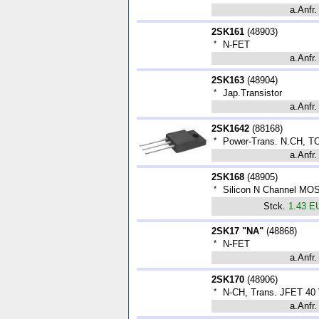
a.Anfr.
2SK161
(
48903
)
*
N-FET
a.Anfr.
2SK163
(
48904
)
*
Jap.Transistor
a.Anfr.
2SK1642
(
88168
)
*
Power-Trans. N.CH, 
a.Anfr.
2SK168
(
48905
)
*
Silicon N Channel MO
Stck.
1.43 E
2SK17 "NA"
(
48868
)
*
N-FET
a.Anfr.
2SK170
(
48906
)
*
N-CH, Trans. JFET 40 
a.Anfr.