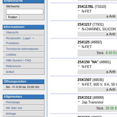
Artikelsuche
Stichworte:
2SK117BL
(
73310
)
*
N-FET
a.Anfr.
2SK1217
(
77931
)
Informationen
*
N-CHANNEL SILICON
Übersicht
a.Anfr.
Restposten-, Lager- +
2SK125
(
48892
)
Preislisten
*
N-FET
Technische Informationen
Stck.
8.93 E
Linkliste
Hilfe-System + FAQ
2SK150 "NA"
(
48901
)
Referenzen
*
N-FET
a.Anfr.
Artikel
2SK1507
(
49036
)
Öffnungszeiten
*
N-FET, 600 V, 9 A, 50
Mo - Fr 8:30 bis 15:00 Uhr
a.Anfr.
Allgemeines
2SK1512
(
48999
)
*
Jap.Transistor
Homepage
Wir über uns
Stck.
28.56 
Anfrage