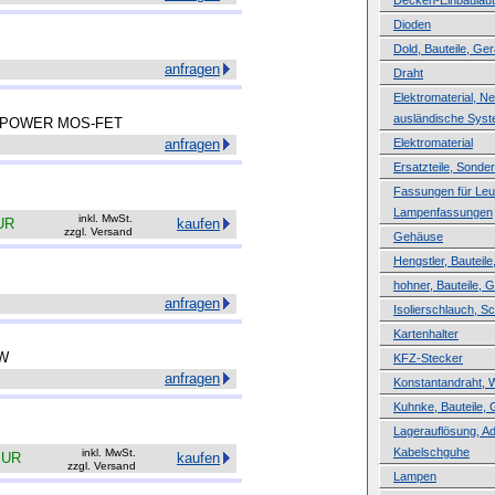
Decken-Einbaulau
Dioden
Dold, Bauteile, Ger
anfragen
Draht
Elektromaterial, N
ausländische Sys
 POWER MOS-FET
anfragen
Elektromaterial
Ersatzteile, Sond
Fassungen für Leuc
Lampenfassungen
inkl. MwSt.
UR
kaufen
zzgl. Versand
Gehäuse
Hengstler, Bauteile
hohner, Bauteile, 
anfragen
Isolierschlauch, 
Kartenhalter
 W
KFZ-Stecker
anfragen
Konstantandraht, 
Kuhnke, Bauteile, 
Lagerauflösung, A
Kabelschguhe
inkl. MwSt.
EUR
kaufen
zzgl. Versand
Lampen