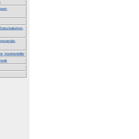
s
mant-
eitschaltuhren,
ungsgeräte,
, Insektenkiller
ronik