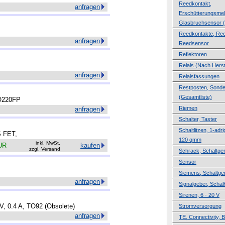
Reedkontakt,
anfragen
Erschütterungsmel
Glasbruchsensor (
Reedkontakte, Ree
anfragen
Reedsensor
Reflektoren
Relais (Nach Herste
anfragen
Relaisfassungen
Restposten, Sond
(Gesamtliste)
TO220FP
Riemen
anfragen
Schalter, Taster
Schaltlitzen, 1-adri
S FET,
120 qmm
inkl. MwSt.
UR
kaufen
zzgl. Versand
Schrack, Schaltge
Sensor
Siemens, Schaltge
anfragen
Signalgeber, Schal
Sirenen, 6 - 20 V
V, 0.4 A, TO92 (Obsolete)
Stromversorgung
anfragen
TE, Connectivity, B