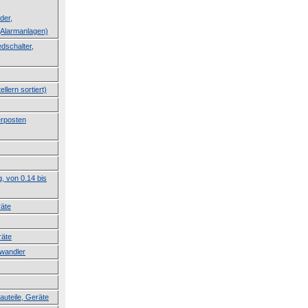
der,
Alarmanlagen)
dschalter,
llern sortiert)
erposten
g, von 0.14 bis
räte
räte
lwandler
auteile, Geräte