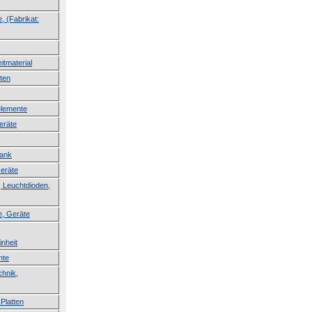
, (Fabrikat:
itmaterial
ten
lemente
eräte
lank
Geräte
 Leuchtdioden,
e, Geräte
inheit
nte
hnik,
Platten