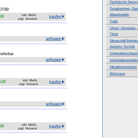
Technische Spray
Tonabnehmer, Dia
SOT89
Abtastnadeln
inkl. MwSt.
UR
kaufen
zzgl. Versand
Trafo
Uhren, Uhrwerke, Z
Timer
anfragen
Ultraschall-Reinig
Sonorex Technik
ieferbar
Ungezieferscheuche
anfragen
Unterhaltungselekt
Vibrationsmotoren
Werkzeug
inkl. MwSt.
EUR
kaufen
zzgl. Versand
anfragen
inkl. MwSt.
UR
kaufen
zzgl. Versand