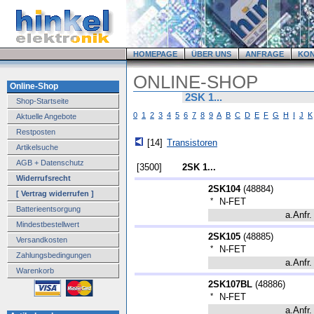
HOMEPAGE
ÜBER UNS
ANFRAGE
KO
ONLINE-SHOP
Online-Shop
2SK 1...
Shop-Startseite
0
1
2
3
4
5
6
7
8
9
A
B
C
D
E
F
G
H
I
J
K
Aktuelle Angebote
Restposten
[14]
Transistoren
Artikelsuche
AGB + Datenschutz
[3500]
2SK 1...
Widerrufsrecht
2SK104
(
48884
)
[ Vertrag widerrufen ]
*
N-FET
Batterieentsorgung
a.Anfr.
Mindestbestellwert
2SK105
(
48885
)
Versandkosten
*
N-FET
Zahlungsbedingungen
a.Anfr.
Warenkorb
2SK107BL
(
48886
)
*
N-FET
a.Anfr.