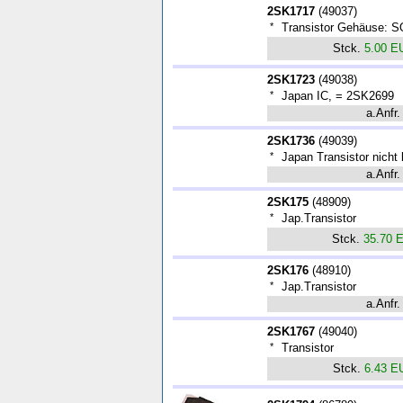
2SK1717
(
49037
)
*
Transistor Gehäuse: 
Stck.
5.00 E
2SK1723
(
49038
)
*
Japan IC, = 2SK2699
a.Anfr.
2SK1736
(
49039
)
*
Japan Transistor nicht l
a.Anfr.
2SK175
(
48909
)
*
Jap.Transistor
Stck.
35.70 
2SK176
(
48910
)
*
Jap.Transistor
a.Anfr.
2SK1767
(
49040
)
*
Transistor
Stck.
6.43 E