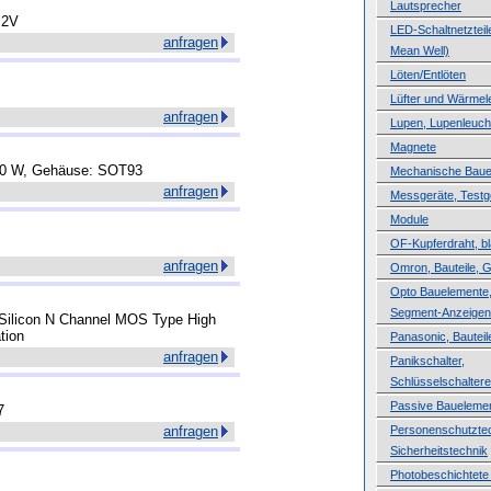
Lautsprecher
<2V
LED-Schaltnetzteile
anfragen
Mean Well)
Löten/Entlöten
Lüfter und Wärmele
anfragen
Lupen, Lupenleuch
Magnete
120 W, Gehäuse: SOT93
Mechanische Baue
anfragen
Messgeräte, Testg
Module
OF-Kupferdraht, b
anfragen
Omron, Bauteile, 
Opto Bauelemente,
Segment-Anzeigen
r Silicon N Channel MOS Type High
tion
Panasonic, Bauteil
anfragen
Panikschalter,
Schlüsselschaltere
Passive Baueleme
7
anfragen
Personenschutztec
Sicherheitstechnik
Photobeschichtete 