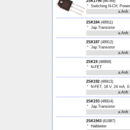
2SK1794
(
86789
)
*
Switching N-CH, Powe
a.Anfr.
2SK184
(
48911
)
*
Jap.Transistor
a.Anfr.
2SK187
(
48912
)
*
Jap.Transistor
a.Anfr.
2SK19
(
48869
)
*
N-FET
a.Anfr.
2SK192
(
48913
)
*
N-FET, 18 V, 24 mA, 0
a.Anfr.
2SK193
(
48914
)
*
Jap.Transistor
a.Anfr.
2SK1943
(
61987
)
*
Halbleiter