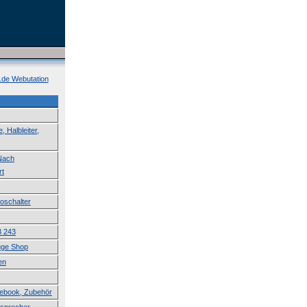
k.de Webutation
 Halbleiter,
 Nach
rt
roschalter
B 243
uge Shop
en
tebook, Zubehör