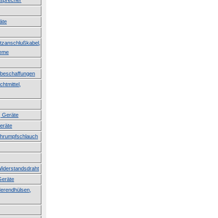
tsprecher
äte
etzanschlußkabel,
teme
erbeschaffungen
htmittel,
, Geräte
Geräte
Schrumpfschlauch
Widerstandsdraht
Geräte
derendhülsen,