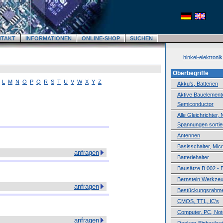
NTAKT
INFORMATIONEN
ONLINE-SHOP
SUCHEN
hinkel-elektroni
Oberbegriffe
L
M
N
O
P
Q
R
S
T
U
V
W
X
Y
Z
Akku's, Batterien
Aktive Bauelemente,
Semiconductor
Alle Gleichrichter,
Spannungen sortie
Antennen
Basisschalter, Mic
anfragen
Batteriehalter
Bausätze B 002 - 
Bernstein Werkze
anfragen
Bestückungsrahm
CMOS, TTL, IC's
Computer, PC, No
anfragen