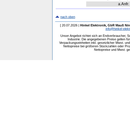
a.Anfr.
nach oben
[ 20.07.2026 |
Hinkel Elektronik, GbR Mauß Nin
info@hinkel-elekt
Unser Angebot richtet sich an Endverbraucher, 
Industrie. Die angegebenen Preise gelten f
Verpackungseinheiten inkl. gesetzlicher Mwst. und 
Nettopreise bei größeren Stückzahlen oder Pr
Nettopreise und Mwst. get