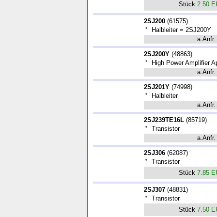
Stück
2.50 
2SJ200
(
61575
)
*
Halbleiter = 2SJ200Y
a.Anfr.
2SJ200Y
(
48863
)
*
High Power Amplifier Ap
a.Anfr.
2SJ201Y
(
74998
)
*
Halbleiter
a.Anfr.
2SJ239TE16L
(
85719
)
*
Transistor
a.Anfr.
2SJ306
(
62087
)
*
Transistor
Stück
7.85 
2SJ307
(
48831
)
*
Transistor
Stück
7.50 