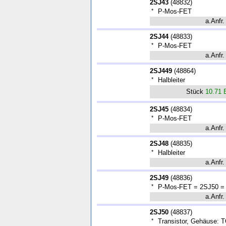
2SJ43
(
48832
)
*
P-Mos-FET
a.Anfr.
2SJ44
(
48833
)
*
P-Mos-FET
a.Anfr.
2SJ449
(
48864
)
*
Halbleiter
Stück
10.71
2SJ45
(
48834
)
*
P-Mos-FET
a.Anfr.
2SJ48
(
48835
)
*
Halbleiter
a.Anfr.
2SJ49
(
48836
)
*
P-Mos-FET = 2SJ50 =
a.Anfr.
2SJ50
(
48837
)
*
Transistor, Gehäuse: 