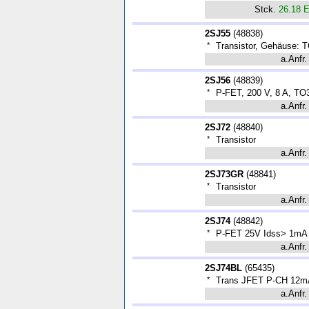
Stck.
26.18 
2SJ55
(
48838
)
*
Transistor, Gehäuse: 
a.Anfr.
2SJ56
(
48839
)
*
P-FET, 200 V, 8 A, TO
a.Anfr.
2SJ72
(
48840
)
*
Transistor
a.Anfr.
2SJ73GR
(
48841
)
*
Transistor
a.Anfr.
2SJ74
(
48842
)
*
P-FET 25V Idss> 1mA
a.Anfr.
2SJ74BL
(
65435
)
*
Trans JFET P-CH 12mA
a.Anfr.