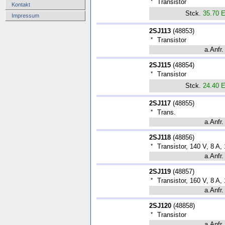
*
Transistor
Kontakt
Stck.
35.70 
Impressum
2SJ113
(
48853
)
*
Transistor
a.Anfr.
2SJ115
(
48854
)
*
Transistor
Stck.
24.40 
2SJ117
(
48855
)
*
Trans.
a.Anfr.
2SJ118
(
48856
)
*
Transistor, 140 V, 8 A
a.Anfr.
2SJ119
(
48857
)
*
Transistor, 160 V, 8 A
a.Anfr.
2SJ120
(
48858
)
*
Transistor
a.Anfr.