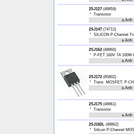
2SJ127
(
48859
)
*
Transistor
a.Anfr.
2SJ147
(
74712
)
*
SILICON P-Channel Tra
a.Anfr.
2SJ162
(
48860
)
*
P-FET 160V 7A 100W 
a.Anfr.
2SJ172
(
85802
)
*
Trans. MOSFET, P-CH,
a.Anfr.
2SJ175
(
48861
)
*
Transistor
a.Anfr.
2SJ182L
(
48862
)
*
Silicon P-Channel MO