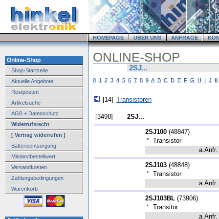
HOMEPAGE
ÜBER UNS
ANFRAGE
KO
ONLINE-SHOP
Online-Shop
2SJ...
Shop-Startseite
0
1
2
3
4
5
6
7
8
9
A
B
C
D
E
F
G
H
I
J
K
Aktuelle Angebote
Restposten
[14]
Transistoren
Artikelsuche
AGB + Datenschutz
[3498]
2SJ...
Widerrufsrecht
2SJ100
(
48847
)
[ Vertrag widerrufen ]
*
Transistor
Batterieentsorgung
a.Anfr.
Mindestbestellwert
2SJ103
(
48848
)
Versandkosten
*
Transistor
Zahlungsbedingungen
a.Anfr.
Warenkorb
2SJ103BL
(
73906
)
*
Transitor
a.Anfr.