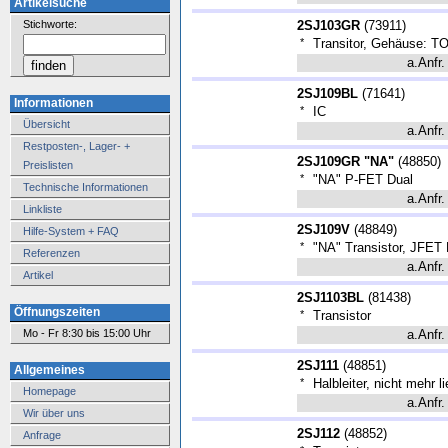
Artikelsuche
Stichworte:
2SJ103GR
(
73911
)
*
Transitor, Gehäuse: T
a.Anfr.
2SJ109BL
(
71641
)
Informationen
*
IC
Übersicht
a.Anfr.
Restposten-, Lager- +
2SJ109GR "NA"
(
48850
)
Preislisten
*
"NA" P-FET Dual
Technische Informationen
a.Anfr.
Linkliste
2SJ109V
(
48849
)
Hilfe-System + FAQ
*
"NA" Transistor, JFET
Referenzen
a.Anfr.
Artikel
2SJ1103BL
(
81438
)
Öffnungszeiten
*
Transistor
Mo - Fr 8:30 bis 15:00 Uhr
a.Anfr.
2SJ111
(
48851
)
Allgemeines
*
Halbleiter, nicht mehr li
Homepage
a.Anfr.
Wir über uns
2SJ112
(
48852
)
Anfrage