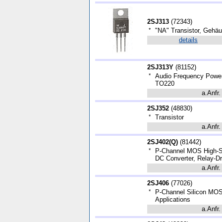
2SJ313
(
72343
)
*
"NA" Transistor, Gehä
details
2SJ313Y
(
81152
)
*
Audio Frequency Power 
TO220
a.Anfr.
2SJ352
(
48830
)
*
Transistor
a.Anfr.
2SJ402(Q)
(
81442
)
*
P-Channel MOS High-Sp
DC Converter, Relay-Dr
a.Anfr.
2SJ406
(
77026
)
*
P-Channel Silicon MOS
Applications
a.Anfr.