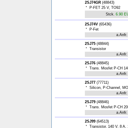
2SJ74GR
(
48843
)
*
P-FET 25 V, TO92
Stck.
6.90 E
2SJ74V
(
65436
)
*
P-Fet
a.Anfr.
2SJ75
(
48844
)
*
Transistor
a.Anfr.
2SJ76
(
48845
)
*
Trans. Mosfet P-CH 14
a.Anfr.
2SJ77
(
77711
)
*
Silicon, P-Channel, 
a.Anfr.
2SJ79
(
48846
)
*
Trans. Mosfet P-CH 20
a.Anfr.
2SJ99
(
64513
)
*
Transistor, 140 V, 8 A,