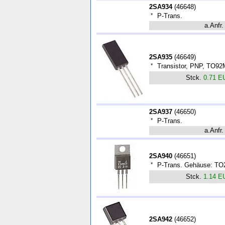
2SA934
(
46648
)
*
P-Trans.
a.Anfr.
2SA935
(
46649
)
*
Transistor, PNP, TO9
Stck.
0.71 E
2SA937
(
46650
)
*
P-Trans.
a.Anfr.
2SA940
(
46651
)
*
P-Trans. Gehäuse: TO
Stck.
1.14 E
2SA942
(
46652
)