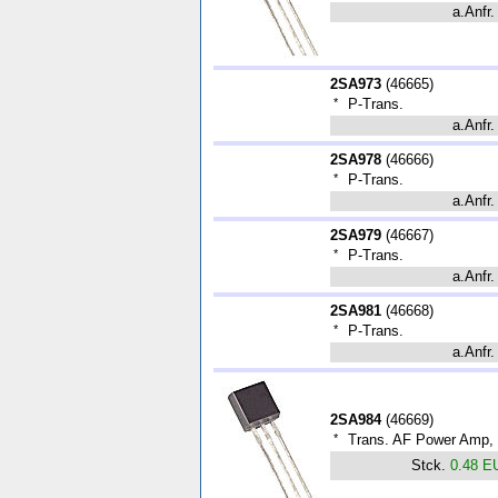
a.Anfr.
2SA973
(
46665
)
*
P-Trans.
a.Anfr.
2SA978
(
46666
)
*
P-Trans.
a.Anfr.
2SA979
(
46667
)
*
P-Trans.
a.Anfr.
2SA981
(
46668
)
*
P-Trans.
a.Anfr.
2SA984
(
46669
)
*
Trans. AF Power Amp, 
Stck.
0.48 E