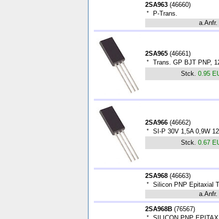
2SA963
(
46660
)
*
P-Trans.
a.Anfr.
2SA965
(
46661
)
*
Trans. GP BJT PNP, 1
Stck.
0.95 E
2SA966
(
46662
)
*
SI-P 30V 1,5A 0,9W 
Stck.
0.67 E
2SA968
(
46663
)
*
Silicon PNP Epitaxial 
a.Anfr.
2SA968B
(
76567
)
*
SILICON PNP EPITA