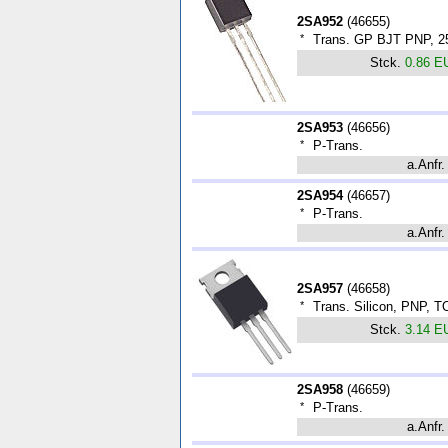
2SA952
(
46655
)
*
Trans. GP BJT PNP, 25
Stck.
0.86 E
2SA953
(
46656
)
*
P-Trans.
a.Anfr.
2SA954
(
46657
)
*
P-Trans.
a.Anfr.
2SA957
(
46658
)
*
Trans. Silicon, PNP, 
Stck.
3.14 E
2SA958
(
46659
)
*
P-Trans.
a.Anfr.