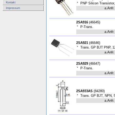
Kontakt
*
PNP Silicon Transistor
a.Anfr.
Impressum
2SA916
(
46645
)
*
P-Trans.
a.Anfr.
2SA921
(
46646
)
*
Trans. GP BJT PNP, 1
a.Anfr.
2SA929
(
46647
)
*
P-Trans.
a.Anfr.
2SA933AS
(
84280
)
*
Trans. GP BJT, NPN, 5
a.Anfr.