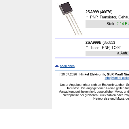
2SA999
(
46676
)
*
PNP, Transistor, Gehä
Stck.
2.14 E
2SA999E
(
85322
)
*
Trans. PNP, TO92
a.Anfr.
nach oben
[ 20.07.2026 |
Hinkel Elektronik, GbR Mauß Nin
info@hinkel-elekt
Unser Angebot richtet sich an Endverbraucher, 
Industrie. Die angegebenen Preise gelten f
Verpackungseinheiten inkl. gesetzlicher Mwst. und 
Nettopreise bei größeren Stückzahlen oder Pr
Nettopreise und Mwst. get