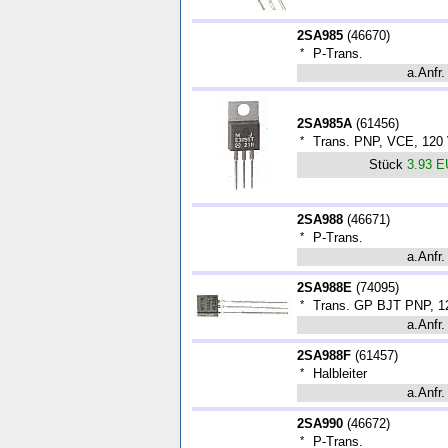
2SA985
(
46670
)
*
P-Trans.
a.Anfr.
2SA985A
(
61456
)
*
Trans. PNP, VCE, 120 
Stück
3.93 
2SA988
(
46671
)
*
P-Trans.
a.Anfr.
2SA988E
(
74095
)
*
Trans. GP BJT PNP, 12
a.Anfr.
2SA988F
(
61457
)
*
Halbleiter
a.Anfr.
2SA990
(
46672
)
*
P-Trans.