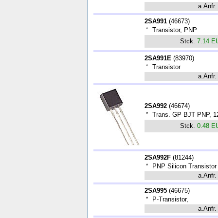
a.Anfr.
2SA991
(
46673
)
*
Transistor, PNP
Stck.
7.14 E
2SA991E
(
83970
)
*
Transistor
a.Anfr.
2SA992
(
46674
)
*
Trans. GP BJT PNP, 1
Stck.
0.48 E
2SA992F
(
81244
)
*
PNP Silicon Transistor
a.Anfr.
2SA995
(
46675
)
*
P-Transistor,
a.Anfr.