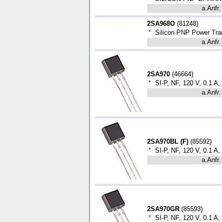
a.Anfr.
2SA968O
(
81248
)
*
Silicon PNP Power Tra
a.Anfr.
2SA970
(
46664
)
*
SI-P, NF, 120 V, 0.1 A
a.Anfr.
2SA970BL (F)
(
85592
)
*
SI-P, NF, 120 V, 0.1 A
a.Anfr.
2SA970GR
(
85593
)
*
SI-P, NF, 120 V, 0.1 A