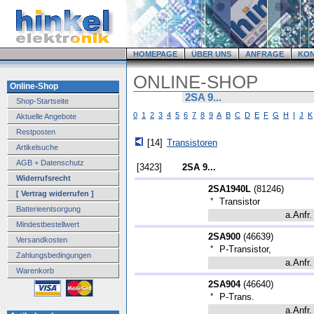
HOMEPAGE
ÜBER UNS
ANFRAGE
KO
ONLINE-SHOP
Online-Shop
2SA 9...
Shop-Startseite
0
1
2
3
4
5
6
7
8
9
A
B
C
D
E
F
G
H
I
J
K
Aktuelle Angebote
Restposten
[14]
Transistoren
Artikelsuche
AGB + Datenschutz
[3423]
2SA 9...
Widerrufsrecht
2SA1940L
(
81246
)
[ Vertrag widerrufen ]
*
Transistor
Batterieentsorgung
a.Anfr.
Mindestbestellwert
2SA900
(
46639
)
Versandkosten
*
P-Transistor,
Zahlungsbedingungen
a.Anfr.
Warenkorb
2SA904
(
46640
)
*
P-Trans.
a.Anfr.