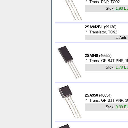
*
Trans. PNP, TO92
Stck.
1.90 E
2SA942BL
(
99130
)
*
Transistor, TO92
a.Anfr.
2SA949
(
46653
)
*
Trans. GP BJT PNP, 1
Stck.
1.70 E
2SA950
(
46654
)
*
Trans. GP BJT PNP, 30
Stck.
0.39 E