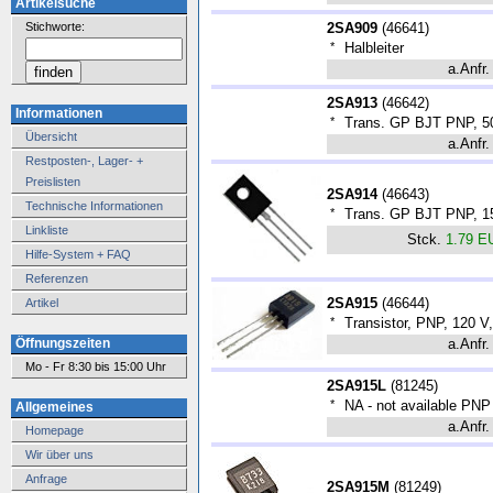
Artikelsuche
Stichworte:
2SA909
(
46641
)
*
Halbleiter
a.Anfr.
2SA913
(
46642
)
Informationen
*
Trans. GP BJT PNP, 50
Übersicht
a.Anfr.
Restposten-, Lager- +
Preislisten
2SA914
(
46643
)
Technische Informationen
*
Trans. GP BJT PNP, 1
Linkliste
Stck.
1.79 E
Hilfe-System + FAQ
Referenzen
2SA915
(
46644
)
Artikel
*
Transistor, PNP, 120 
Öffnungszeiten
a.Anfr.
Mo - Fr 8:30 bis 15:00 Uhr
2SA915L
(
81245
)
*
NA - not available PNP 
Allgemeines
a.Anfr.
Homepage
Wir über uns
Anfrage
2SA915M
(
81249
)