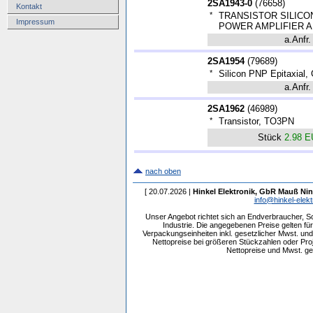
2SA1943-0
(
76658
)
Kontakt
*
TRANSISTOR SILICO
Impressum
POWER AMPLIFIER A
a.Anfr.
2SA1954
(
79689
)
*
Silicon PNP Epitaxial
a.Anfr.
2SA1962
(
46989
)
*
Transistor, TO3PN
Stück
2.98 
nach oben
[ 20.07.2026 |
Hinkel Elektronik, GbR Mauß Nin
info@hinkel-elekt
Unser Angebot richtet sich an Endverbraucher, 
Industrie. Die angegebenen Preise gelten f
Verpackungseinheiten inkl. gesetzlicher Mwst. und 
Nettopreise bei größeren Stückzahlen oder Pr
Nettopreise und Mwst. get