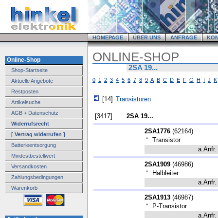
HOMEPAGE
ÜBER UNS
ANFRAGE
KO
ONLINE-SHOP
Online-Shop
2SA 19...
Shop-Startseite
0
1
2
3
4
5
6
7
8
9
A
B
C
D
E
F
G
H
I
J
K
Aktuelle Angebote
Restposten
[14]
Transistoren
Artikelsuche
AGB + Datenschutz
[3417]
2SA 19...
Widerrufsrecht
2SA1776
(
62164
)
[ Vertrag widerrufen ]
*
Transistor
Batterieentsorgung
a.Anfr.
Mindestbestellwert
2SA1909
(
46986
)
Versandkosten
*
Halbleiter
Zahlungsbedingungen
a.Anfr.
Warenkorb
2SA1913
(
46987
)
*
P-Transistor
a.Anfr.