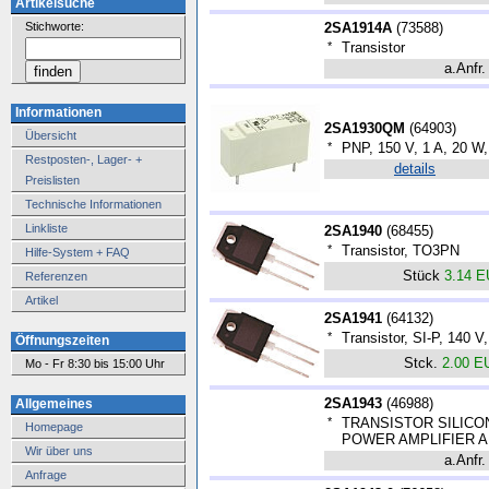
Artikelsuche
Stichworte:
2SA1914A
(
73588
)
*
Transistor
a.Anfr.
Informationen
2SA1930QM
(
64903
)
Übersicht
*
PNP, 150 V, 1 A, 20 W
Restposten-, Lager- +
details
Preislisten
Technische Informationen
Linkliste
2SA1940
(
68455
)
*
Transistor, TO3PN
Hilfe-System + FAQ
Stück
3.14 
Referenzen
Artikel
2SA1941
(
64132
)
*
Transistor, SI-P, 140 
Öffnungszeiten
Stck.
2.00 E
Mo - Fr 8:30 bis 15:00 Uhr
2SA1943
(
46988
)
Allgemeines
*
TRANSISTOR SILICO
Homepage
POWER AMPLIFIER A
Wir über uns
a.Anfr.
Anfrage