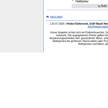
*
Halbleiter
a.Anfr.
nach oben
[ 20.07.2026 |
Hinkel Elektronik, GbR Mauß Nin
info@hinkel-elekt
Unser Angebot richtet sich an Endverbraucher, 
Industrie. Die angegebenen Preise gelten f
Verpackungseinheiten inkl. gesetzlicher Mwst. und 
Nettopreise bei größeren Stückzahlen oder Pr
Nettopreise und Mwst. get