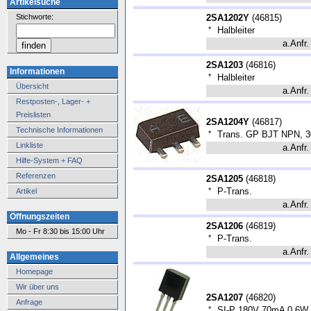
Artikelsuche
Stichworte:
2SA1202Y
(
46815
)
*
Halbleiter
a.Anfr.
2SA1203
(
46816
)
Informationen
*
Halbleiter
Übersicht
a.Anfr.
Restposten-, Lager- +
Preislisten
2SA1204Y
(
46817
)
Technische Informationen
*
Trans. GP BJT NPN, 3
Linkliste
a.Anfr.
Hilfe-System + FAQ
Referenzen
2SA1205
(
46818
)
*
P-Trans.
Artikel
a.Anfr.
Öffnungszeiten
2SA1206
(
46819
)
Mo - Fr 8:30 bis 15:00 Uhr
*
P-Trans.
a.Anfr.
Allgemeines
Homepage
Wir über uns
2SA1207
(
46820
)
Anfrage
*
SI-P 180V 70mA 0,6W