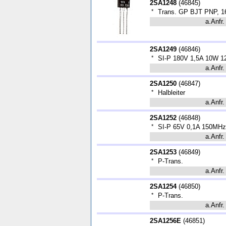
2SA1248
(
46845
)
*
Trans. GP BJT PNP, 16
a.Anfr.
2SA1249
(
46846
)
*
SI-P 180V 1,5A 10W 
a.Anfr.
2SA1250
(
46847
)
*
Halbleiter
a.Anfr.
2SA1252
(
46848
)
*
SI-P 65V 0,1A 150MHz
a.Anfr.
2SA1253
(
46849
)
*
P-Trans.
a.Anfr.
2SA1254
(
46850
)
*
P-Trans.
a.Anfr.
2SA1256E
(
46851
)