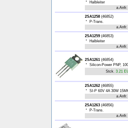
*
Halbleiter
a.Anfr.
2SA1258
(
46852
)
*
P-Trans.
a.Anfr.
2SA1259
(
46853
)
*
Halbleiter
a.Anfr.
2SA1261
(
46854
)
*
Silicon-Power PNP, 1
Stck.
3.21 E
2SA1262
(
46855
)
*
SI-P 60V 4A 30W 15M
a.Anfr.
2SA1263
(
46856
)
*
P-Trans.
a.Anfr.