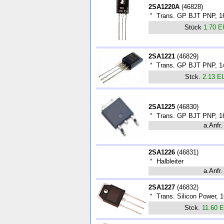
2SA1220A
(
46828
)
*
Trans. GP BJT PNP, 16
Stück
1.70 
2SA1221
(
46829
)
*
Trans. GP BJT PNP, 14
Stck.
2.13 E
2SA1225
(
46830
)
*
Trans. GP BJT PNP, 1
a.Anfr.
2SA1226
(
46831
)
*
Halbleiter
a.Anfr.
2SA1227
(
46832
)
*
Trans. Silicon Power, 
Stck.
11.60 