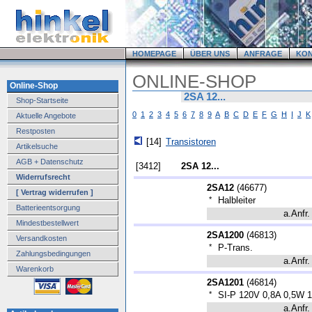
HOMEPAGE
ÜBER UNS
ANFRAGE
KO
ONLINE-SHOP
Online-Shop
2SA 12...
Shop-Startseite
0
1
2
3
4
5
6
7
8
9
A
B
C
D
E
F
G
H
I
J
K
Aktuelle Angebote
Restposten
[14]
Transistoren
Artikelsuche
AGB + Datenschutz
[3412]
2SA 12...
Widerrufsrecht
2SA12
(
46677
)
[ Vertrag widerrufen ]
*
Halbleiter
Batterieentsorgung
a.Anfr.
Mindestbestellwert
2SA1200
(
46813
)
Versandkosten
*
P-Trans.
Zahlungsbedingungen
a.Anfr.
Warenkorb
2SA1201
(
46814
)
*
SI-P 120V 0,8A 0,5W
a.Anfr.