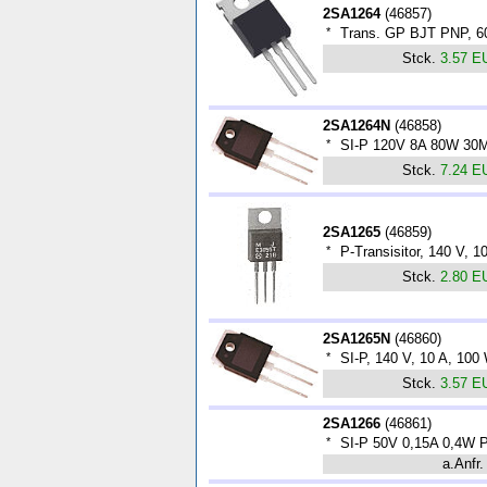
2SA1264
(
46857
)
*
Trans. GP BJT PNP, 60
Stck.
3.57 E
2SA1264N
(
46858
)
*
SI-P 120V 8A 80W 30
Stck.
7.24 E
2SA1265
(
46859
)
*
P-Transisitor, 140 V, 
Stck.
2.80 E
2SA1265N
(
46860
)
*
SI-P, 140 V, 10 A, 10
Stck.
3.57 E
2SA1266
(
46861
)
*
SI-P 50V 0,15A 0,4W
a.Anfr.