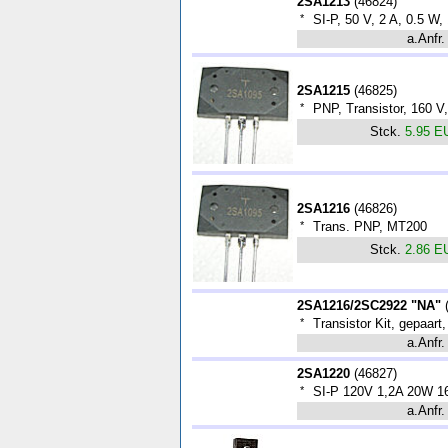
2SA1213
(
46824
)
*
SI-P, 50 V, 2 A, 0.5 W
a.Anfr.
2SA1215
(
46825
)
*
PNP, Transistor, 160 
Stck.
5.95 E
2SA1216
(
46826
)
*
Trans. PNP, MT200
Stck.
2.86 E
2SA1216/2SC2922 "NA"
*
Transistor Kit, gepaart,
a.Anfr.
2SA1220
(
46827
)
*
SI-P 120V 1,2A 20W 
a.Anfr.