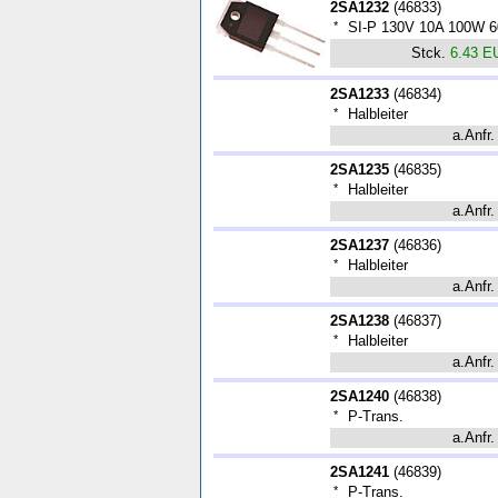
2SA1232
(
46833
)
*
SI-P 130V 10A 100W 
Stck.
6.43 E
2SA1233
(
46834
)
*
Halbleiter
a.Anfr.
2SA1235
(
46835
)
*
Halbleiter
a.Anfr.
2SA1237
(
46836
)
*
Halbleiter
a.Anfr.
2SA1238
(
46837
)
*
Halbleiter
a.Anfr.
2SA1240
(
46838
)
*
P-Trans.
a.Anfr.
2SA1241
(
46839
)
*
P-Trans.