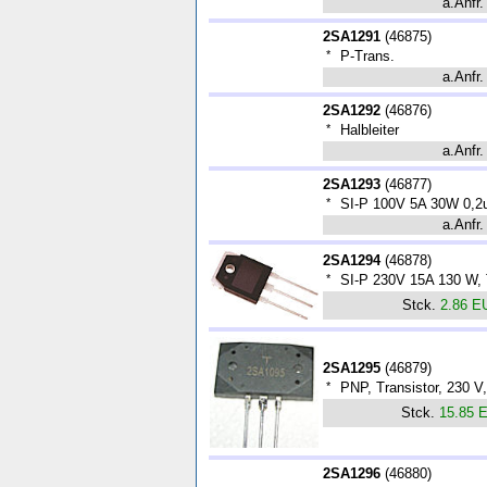
a.Anfr.
2SA1291
(
46875
)
*
P-Trans.
a.Anfr.
2SA1292
(
46876
)
*
Halbleiter
a.Anfr.
2SA1293
(
46877
)
*
SI-P 100V 5A 30W 0,2
a.Anfr.
2SA1294
(
46878
)
*
SI-P 230V 15A 130 W
Stck.
2.86 E
2SA1295
(
46879
)
*
PNP, Transistor, 230 
Stck.
15.85 
2SA1296
(
46880
)