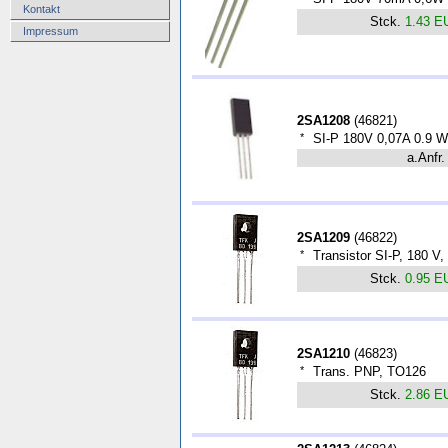
Kontakt
Stck.
1.43 E
Impressum
2SA1208
(
46821
)
*
SI-P 180V 0,07A 0.9 
a.Anfr.
2SA1209
(
46822
)
*
Transistor SI-P, 180 V
Stck.
0.95 E
2SA1210
(
46823
)
*
Trans. PNP, TO126
Stck.
2.86 E