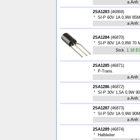
a.Anfr.
2SA1283
(
46869
)
*
SI-P 60V 1A 0,9W 85
a.Anfr.
2SA1284
(
46870
)
*
SI-P 80V 1A 0,8W 70 
Stck.
1.18 E
2SA1285
(
46871
)
*
P-Trans.
a.Anfr.
2SA1286
(
46872
)
*
SI-P 30V 1,5A 0,9W 9
a.Anfr.
2SA1287
(
46873
)
*
SI-P 50V 1A 0,9W 90
a.Anfr.
2SA1289
(
46874
)
*
Halbleiter