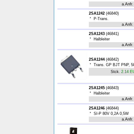
a.Anfr.
2SA1242
(
46840
)
*
P-Trans.
a.Anfr.
2SA1243
(
46841
)
*
Halbleiter
a.Anfr.
2SA1244
(
46842
)
*
Trans. GP BJT PNP, 5
Stck.
2.14 E
2SA1245
(
46843
)
*
Halbleiter
a.Anfr.
2SA1246
(
46844
)
*
SI-P 80V 0,2A 0,5W
a.Anfr.