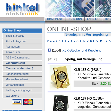
HOMEPAGE
ÜBER UNS
ANFRAGE
KO
ONLINE-SHOP
Online-Shop
3-polig, mit Verriegelung
Shop-Startseite
0
1
2
3
4
5
6
7
8
9
A
B
C
D
E
F
G
H
I
J
K
Aktuelle Angebote
Restposten
[1504]
XLR-Stecker und Kupplung
Artikelsuche
AGB + Datenschutz
[3133]
3-polig, mit Verriegelung
Widerrufsrecht
[ Vertrag widerrufen ]
XLR 187 G
(
16384
)
Batterieentsorgung
*
XLR-Einbau-Flanschbuch
Kontakte und Gehäuse 
Mindestbestellwert
Stck.
2.20 E
Versandkosten
Zahlungsbedingungen
Warenkorb
XLR 187 HQ
(
16385
)
*
XLR-Einbau-Flanschbuc
vergoldet, Gehäuse sc