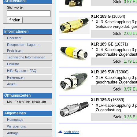
Artikelsuche
Stck.
3.57 E
Stichworte:
XLR 189 G
(
16364
)
*
XLR-Kabelkupplung 3 po
Gehäuse vergoldet. ge
Informationen
Stck.
2.68 E
Übersicht
XLR 189 GE
(
16371
)
Restposten-, Lager- +
*
XLR-Kabelkupplung 3 po
Preislisten
geschraubte Zugentlas
Technische Informationen
Stck.
1.79 E
Linkliste
Hilfe-System + FAQ
XLR 189 SW
(
16366
)
*
XLR-Kabelkupplung 3 po
Referenzen
geschraubte Zugentlas
Artikel
Stck.
3.57 E
Öffnungszeiten
XLR 189-3
(
16359
)
Mo - Fr 8:30 bis 15:00 Uhr
*
XLR-Kabelkupplung 3 po
Zugentlastung.
Allgemeines
Stck.
3.33 E
Homepage
Wir über uns
nach oben
Anfrage