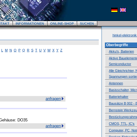
NTAKT
INFORMATIONEN
ONLINE-SHOP
SUCHEN
hinkel-elektroni
Oberbegriffe
L
M
N
O
P
Q
R
S
T
U
V
W
X
Y
Z
Akku's, Batterien
Aktive Bauelemente,
Semiconductor
Alle Gleichrichter,
Spannungen sortie
Antennen
Basisschalter, Mic
Batteriehalter
anfragen
Bausätze B 002 - 
Bernstein Werkze
Bestückungsrahm
, Gehäuse: DO35
CMOS, TTL, IC's
anfragen
Computer, PC, No