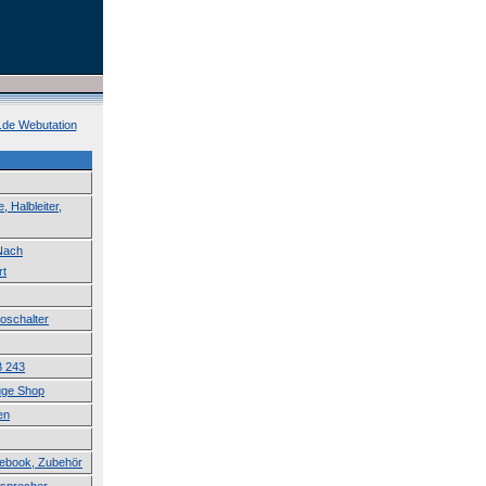
k.de Webutation
 Halbleiter,
 Nach
rt
roschalter
B 243
uge Shop
en
tebook, Zubehör