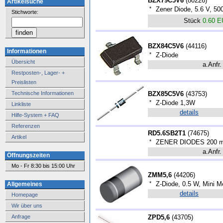
BZX79C5V6
(
80226
)
Artikelsuche
*
Zener Diode, 5.6 V, 
Stichworte:
Stück
0.60 
BZX84C5V6
(
44116
)
Informationen
*
Z-Diode
Übersicht
a.Anfr.
Restposten-, Lager- +
Preislisten
Technische Informationen
BZX85C5V6
(
43753
)
*
Z-Diode 1,3W
Linkliste
details
Hilfe-System + FAQ
Referenzen
RD5.6SB2T1
(
74675
)
Artikel
*
ZENER DIODES 200 m
a.Anfr.
Öffnungszeiten
Mo - Fr 8:30 bis 15:00 Uhr
ZMM5,6
(
44206
)
*
Z-Diode, 0.5 W, Mini M
Allgemeines
details
Homepage
Wir über uns
Anfrage
ZPD5,6
(
43705
)