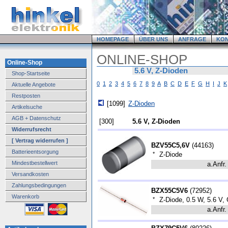
HOMEPAGE
ÜBER UNS
ANFRAGE
KO
ONLINE-SHOP
Online-Shop
5.6 V, Z-Dioden
Shop-Startseite
0
1
2
3
4
5
6
7
8
9
A
B
C
D
E
F
G
H
I
J
K
Aktuelle Angebote
Restposten
[1099]
Z-Dioden
Artikelsuche
AGB + Datenschutz
[300]
5.6 V, Z-Dioden
Widerrufsrecht
[ Vertrag widerrufen ]
BZV55C5,6V
(
44163
)
Batterieentsorgung
*
Z-Diode
Mindestbestellwert
a.Anfr.
Versandkosten
Zahlungsbedingungen
BZX55C5V6
(
72952
)
Warenkorb
*
Z-Diode, 0.5 W, 5.6 V
a.Anfr.