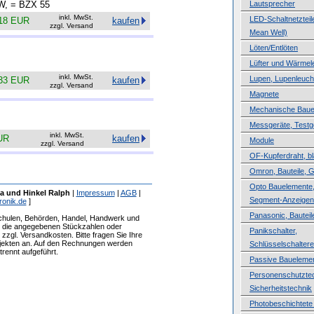
 W, = BZX 55
Lautsprecher
inkl. MwSt.
LED-Schaltnetzteile
18 EUR
kaufen
zzgl. Versand
Mean Well)
Löten/Entlöten
Lüfter und Wärmele
inkl. MwSt.
Lupen, Lupenleuch
33 EUR
kaufen
zzgl. Versand
Magnete
Mechanische Baue
Messgeräte, Testg
inkl. MwSt.
UR
kaufen
Module
zzgl. Versand
OF-Kupferdraht, b
Omron, Bauteile, 
Opto Bauelemente,
a und Hinkel Ralph
|
Impressum
|
AGB
|
Segment-Anzeigen
ronik.de
]
Panasonic, Bauteil
Schulen, Behörden, Handel, Handwerk und
ür die angegebenen Stückzahlen oder
Panikschalter,
zzgl. Versandkosten. Bitte fragen Sie Ihre
ojekten an. Auf den Rechnungen werden
Schlüsselschaltere
rennt aufgeführt.
Passive Baueleme
Personenschutztec
Sicherheitstechnik
Photobeschichtete 