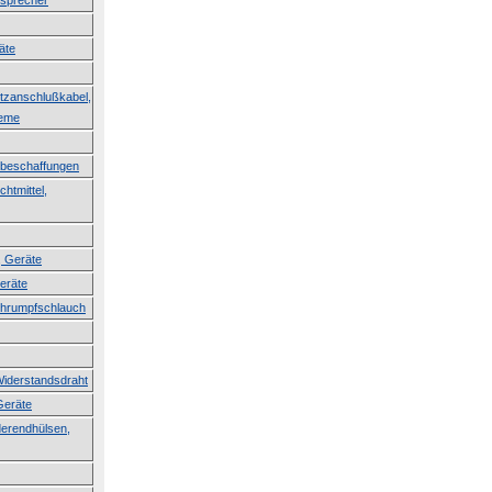
tsprecher
äte
etzanschlußkabel,
teme
erbeschaffungen
htmittel,
, Geräte
Geräte
Schrumpfschlauch
Widerstandsdraht
Geräte
derendhülsen,