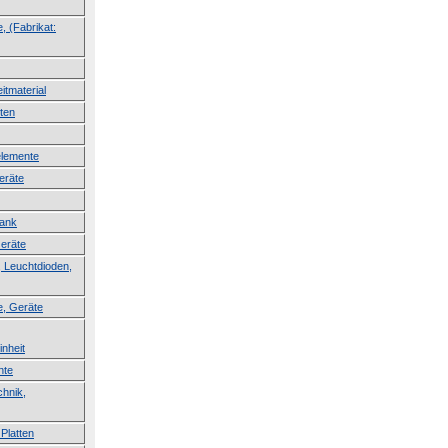
, (Fabrikat:
itmaterial
ten
lemente
eräte
lank
Geräte
 Leuchtdioden,
e, Geräte
inheit
nte
hnik,
Platten