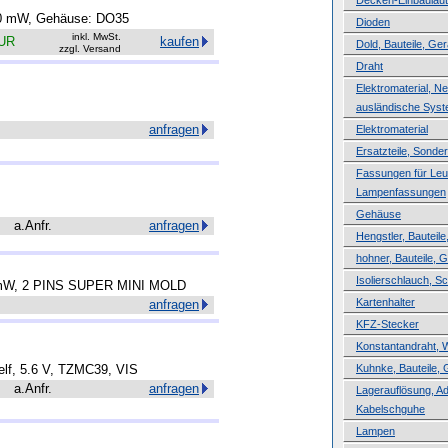
Decken-Einbaulau
500 mW, Gehäuse: DO35
Dioden
inkl. MwSt.
EUR
kaufen
Dold, Bauteile, Ger
zzgl. Versand
Draht
Elektromaterial, N
ausländische Sys
anfragen
Elektromaterial
Ersatzteile, Sond
Fassungen für Leuc
Lampenfassungen
Gehäuse
a.Anfr.
anfragen
Hengstler, Bauteile
hohner, Bauteile, 
Isolierschlauch, 
W, 2 PINS SUPER MINI MOLD
Kartenhalter
anfragen
KFZ-Stecker
Konstantandraht, 
elf, 5.6 V, TZMC39, VIS
Kuhnke, Bauteile, 
a.Anfr.
anfragen
Lagerauflösung, A
Kabelschguhe
Lampen