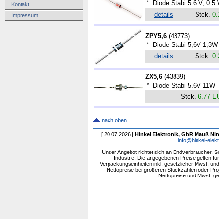
*
Diode Stabi 5.6 V, 0.5
Kontakt
details
Stck.
0.
Impressum
ZPY5,6
(
43773
)
*
Diode Stabi 5,6V 1,3W
details
Stck.
0.
ZX5,6
(
43839
)
*
Diode Stabi 5,6V 11W
Stck.
6.77 E
nach oben
[ 20.07.2026 |
Hinkel Elektronik, GbR Mauß Nin
info@hinkel-elekt
Unser Angebot richtet sich an Endverbraucher, 
Industrie. Die angegebenen Preise gelten f
Verpackungseinheiten inkl. gesetzlicher Mwst. und 
Nettopreise bei größeren Stückzahlen oder Pr
Nettopreise und Mwst. get