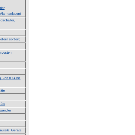
der,
Alarmanlagen)
dschalter,
llern sortiert)
erposten
g, von 0.14 bis
räte
räte
lwandler
auteile, Geräte