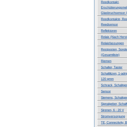
Reedkontakt,
Erschütterungsmel
Glasbruchsensor (
Reedkontakte, Ree
Reedsensor
Reflektoren
Relais (Nach Herste
Relaisfassungen
Restposten, Sond
(Gesamtliste)
Riemen
Schalter, Taster
Schaltlitzen, 1-adri
120 qmm
Schrack, Schaltge
Sensor
Siemens, Schaltge
Signalgeber, Schal
Sirenen, 6 - 20 V
Stromversorgung
TE, Connectivity, B