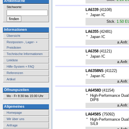
Artikelsuche
Stichworte:
LA6339
(
41108
)
*
Japan IC
Stck.
1.50 E
Informationen
LA6355
(
42481
)
Übersicht
*
Japan IC
a.Anfr.
Restposten-, Lager- +
Preislisten
LA6358
(
41121
)
Technische Informationen
*
Japan IC
Linkliste
a.Anfr.
Hilfe-System + FAQ
LA6358NS
(
41122
)
Referenzen
*
Japan IC
Artikel
a.Anfr.
Öffnungszeiten
LA6458D
(
41154
)
*
High-Performance Dual 
Mo - Fr 8:30 bis 15:00 Uhr
DIP8
a.Anfr.
Allgemeines
Homepage
LA6458S
(
75092
)
Wir über uns
*
High-Performance Dual 
SIL9
Anfrage