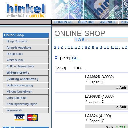
HOMEPAGE
ÜBER UNS
ANFRAGE
KO
ONLINE-SHOP
Online-Shop
LA 6...
Shop-Startseite
0
1
2
3
4
5
6
7
8
9
A
B
C
D
E
F
G
H
I
J
K
Aktuelle Angebote
Restposten
[2738]
LA...
Artikelsuche
AGB + Datenschutz
[2753]
LA 6...
Widerrufsrecht
LA6082D
(
40982
)
[ Vertrag widerrufen ]
*
Japan IC
Batterieentsorgung
a.Anfr.
Mindestbestellwert
LA6083D
(
40983
)
Versandkosten
*
Japan IC
Zahlungsbedingungen
a.Anfr.
Warenkorb
LA6324
(
41100
)
*
Japan IC
Stck.
2.20 E