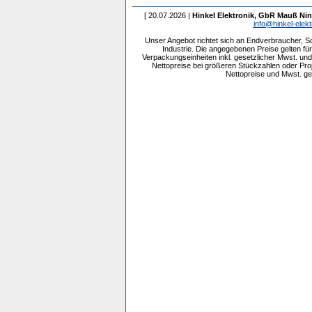
[ 20.07.2026 |
Hinkel Elektronik, GbR Mauß Nin
info@hinkel-elekt
Unser Angebot richtet sich an Endverbraucher, 
Industrie. Die angegebenen Preise gelten f
Verpackungseinheiten inkl. gesetzlicher Mwst. und 
Nettopreise bei größeren Stückzahlen oder Pr
Nettopreise und Mwst. get