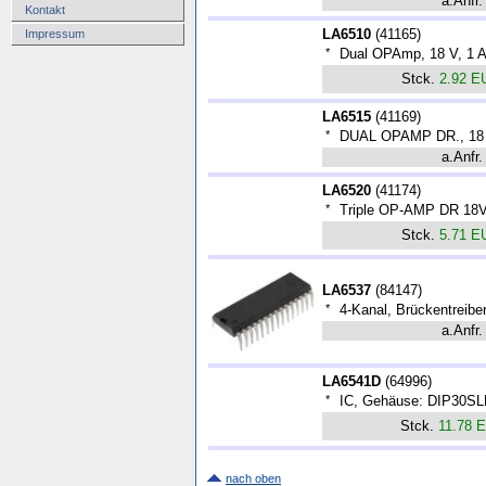
a.Anfr.
Kontakt
LA6510
(
41165
)
Impressum
*
Dual OPAmp, 18 V, 1 A
Stck.
2.92 E
LA6515
(
41169
)
*
DUAL OPAMP DR., 18 V
a.Anfr.
LA6520
(
41174
)
*
Triple OP-AMP DR 18V
Stck.
5.71 E
LA6537
(
84147
)
*
4-Kanal, Brückentreibe
a.Anfr.
LA6541D
(
64996
)
*
IC, Gehäuse: DIP30SL
Stck.
11.78 
nach oben