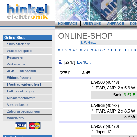
HOMEPAGE
ÜBER UNS
ANFRAGE
KO
ONLINE-SHOP
Online-Shop
LA 45...
Shop-Startseite
0
1
2
3
4
5
6
7
8
9
A
B
C
D
E
F
G
H
I
J
K
Aktuelle Angebote
Restposten
[2747]
LA 40...
Artikelsuche
AGB + Datenschutz
[2751]
LA 45...
Widerrufsrecht
LA4500
(
40448
)
[ Vertrag widerrufen ]
*
PWR, AMP, 2 x 5.3 W,
Batterieentsorgung
Stck.
3.57 E
Mindestbestellwert
Versandkosten
LA4505
(
40464
)
*
PWR, AMP, 2 x 8.5 W,
Zahlungsbedingungen
a.Anfr.
Warenkorb
LA4507
(
40470
)
*
Japan IC