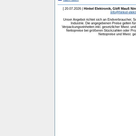
[ 20.07.2026 |
Hinkel Elektronik, GbR Mauß Nin
info@hinkel-elekt
Unser Angebot richtet sich an Endverbraucher, 
Industrie. Die angegebenen Preise gelten f
Verpackungseinheiten inkl. gesetzlicher Mwst. und 
Nettopreise bei größeren Stückzahlen oder Pr
Nettopreise und Mwst. get