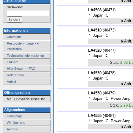
a.Anfr.
Artikelsuche
Stichworte:
LA4508
(
40471
)
*
Japan IC
a.Anfr.
LA4510
(
40473
)
Informationen
*
Japan IC
Übersicht
a.Anfr.
Restposten-, Lager- +
Preislisten
LA4520
(
40477
)
*
Japan IC
Technische Informationen
Linkliste
Stck.
2.86 E
Hilfe-System + FAQ
LA4530
(
40478
)
Referenzen
*
Japan IC
Artikel
a.Anfr.
Öffnungszeiten
LA4550
(
40479
)
*
Japan IC, Power Amp., 
Mo - Fr 8:30 bis 15:00 Uhr
Stck.
2.78 E
Allgemeines
LA4555
(
40481
)
Homepage
*
Japan IC, Power Amp., 
Wir über uns
a.Anfr.
Anfrage