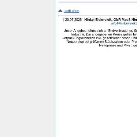
nach oben
[ 20.07.2026 |
Hinkel Elektronik, GbR Mauß Nin
info@hinkel-elekt
Unser Angebot richtet sich an Endverbraucher, 
Industrie. Die angegebenen Preise gelten f
Verpackungseinheiten inkl. gesetzlicher Mwst. und 
Nettopreise bei größeren Stückzahlen oder Pr
Nettopreise und Mwst. get