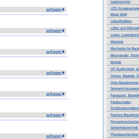
Lautsprecher
LED-Schaltnetzteile
anfragen
Mean Well)
Löten/Entlöten
Lüfter und Wärmele
anfragen
Lupen, Lupenleuch
Magnete
Mechanische Baue
anfragen
Messgeräte, Testg
Module
OF-Kupferdraht, b
anfragen
Omron, Bauteile, 
Opto Bauelemente,
Segment-Anzeigen
anfragen
Panasonic, Bauteil
Panikschalter,
Schlüsselschaltere
anfragen
Passive Baueleme
Personenschutztec
Sicherheitstechnik
Photobeschichtete 
anfragen