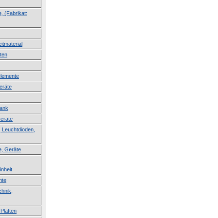
, (Fabrikat:
itmaterial
ten
lemente
eräte
lank
Geräte
 Leuchtdioden,
e, Geräte
inheit
nte
hnik,
Platten