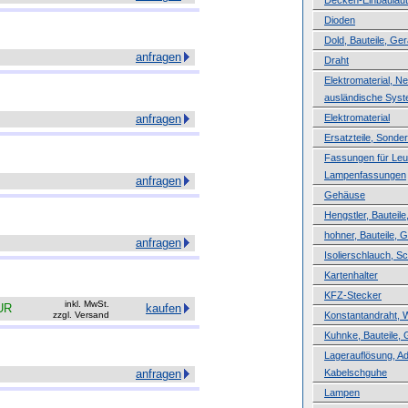
Decken-Einbaulau
Dioden
Dold, Bauteile, Ger
anfragen
Draht
Elektromaterial, N
ausländische Sys
anfragen
Elektromaterial
Ersatzteile, Sond
Fassungen für Leuc
Lampenfassungen
anfragen
Gehäuse
Hengstler, Bauteile
hohner, Bauteile, 
anfragen
Isolierschlauch, 
Kartenhalter
KFZ-Stecker
inkl. MwSt.
UR
kaufen
zzgl. Versand
Konstantandraht, 
Kuhnke, Bauteile, 
Lagerauflösung, A
anfragen
Kabelschguhe
Lampen