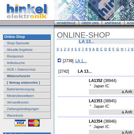
HOMEPAGE
ÜBER UNS
ANFRAGE
KO
ONLINE-SHOP
Online-Shop
LA 13...
Shop-Startseite
0
1
2
3
4
5
6
7
8
9
A
B
C
D
E
F
G
H
I
J
K
Aktuelle Angebote
Restposten
[2739]
LA 1...
Artikelsuche
AGB + Datenschutz
[2742]
LA 13...
Widerrufsrecht
LA1352
(
38944
)
[ Vertrag widerrufen ]
*
Japan IC
Batterieentsorgung
a.Anfr.
Mindestbestellwert
LA1353
(
38945
)
Versandkosten
*
Japan IC
Zahlungsbedingungen
a.Anfr.
Warenkorb
LA1354
(
38946
)
*
Japan IC
a.Anfr.