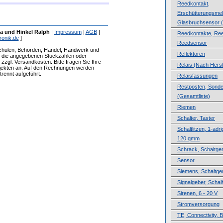
Reedkontakt,
Erschütterungsmel
Glasbruchsensor (
a und Hinkel Ralph
|
Impressum
|
AGB
|
Reedkontakte, Ree
ronik.de
]
Reedsensor
Schulen, Behörden, Handel, Handwerk und
Reflektoren
ür die angegebenen Stückzahlen oder
zzgl. Versandkosten. Bitte fragen Sie Ihre
Relais (Nach Herste
ojekten an. Auf den Rechnungen werden
rennt aufgeführt.
Relaisfassungen
Restposten, Sond
(Gesamtliste)
Riemen
Schalter, Taster
Schaltlitzen, 1-adri
120 qmm
Schrack, Schaltge
Sensor
Siemens, Schaltge
Signalgeber, Schal
Sirenen, 6 - 20 V
Stromversorgung
TE, Connectivity, B