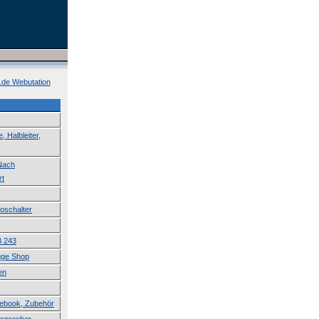
k.de Webutation
 Halbleiter,
 Nach
rt
roschalter
B 243
uge Shop
en
tebook, Zubehör