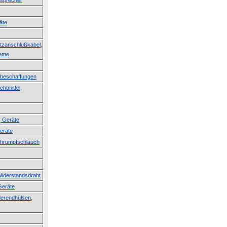
tsprecher
äte
etzanschlußkabel,
teme
erbeschaffungen
htmittel,
, Geräte
Geräte
Schrumpfschlauch
Widerstandsdraht
Geräte
derendhülsen,