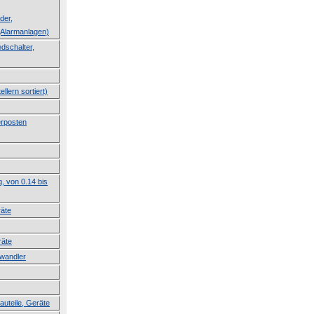
der,
Alarmanlagen)
dschalter,
llern sortiert)
erposten
g, von 0.14 bis
räte
räte
lwandler
auteile, Geräte