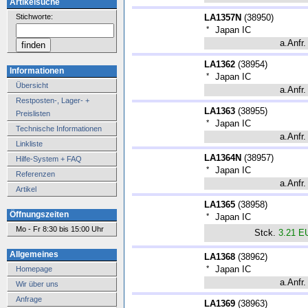
Artikelsuche
Stichworte:
LA1357N
(
38950
)
*
Japan IC
a.Anfr.
LA1362
(
38954
)
Informationen
*
Japan IC
Übersicht
a.Anfr.
Restposten-, Lager- +
LA1363
(
38955
)
Preislisten
*
Japan IC
Technische Informationen
a.Anfr.
Linkliste
LA1364N
(
38957
)
Hilfe-System + FAQ
*
Japan IC
Referenzen
a.Anfr.
Artikel
LA1365
(
38958
)
Öffnungszeiten
*
Japan IC
Mo - Fr 8:30 bis 15:00 Uhr
Stck.
3.21 E
Allgemeines
LA1368
(
38962
)
*
Japan IC
Homepage
a.Anfr.
Wir über uns
Anfrage
LA1369
(
38963
)