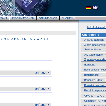
NTAKT
INFORMATIONEN
ONLINE-SHOP
SUCHEN
hinkel-elektroni
Oberbegriffe
L
M
N
O
P
Q
R
S
T
U
V
W
X
Y
Z
Akku's, Batterien
Aktive Bauelemente,
Semiconductor
Alle Gleichrichter,
Spannungen sortie
Antennen
Basisschalter, Mic
anfragen
Batteriehalter
Bausätze B 002 - 
Bernstein Werkze
anfragen
Bestückungsrahm
CMOS, TTL, IC's
Computer, PC, No
anfragen