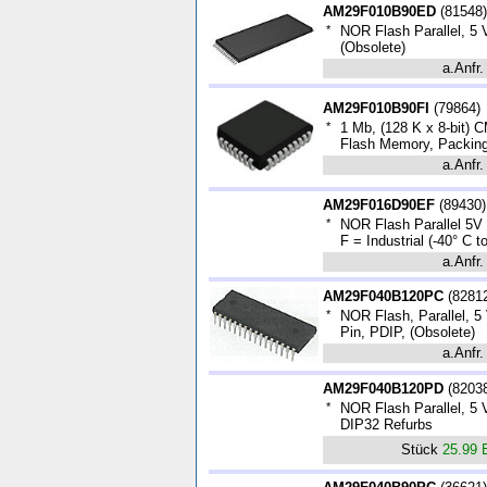
AM29F010B90ED
(
81548
)
*
NOR Flash Parallel, 5
(Obsolete)
a.Anfr.
AM29F010B90FI
(
79864
)
*
1 Mb, (128 K x 8-bit) 
Flash Memory, Packing
a.Anfr.
AM29F016D90EF
(
89430
)
*
NOR Flash Parallel 5V
F = Industrial (-40° C 
a.Anfr.
AM29F040B120PC
(
8281
*
NOR Flash, Parallel, 5 
Pin, PDIP, (Obsolete)
a.Anfr.
AM29F040B120PD
(
8203
*
NOR Flash Parallel, 5 V
DIP32 Refurbs
Stück
25.99