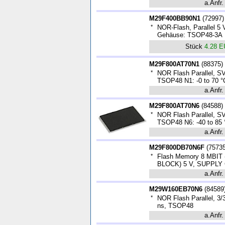
a.Anfr.
M29F400BB90N1
(
72997
)
*
NOR-Flash, Parallel 5 
Gehäuse: TSOP48-3A
Stück
4.28 
M29F800AT70N1
(
88375
)
*
NOR Flash Parallel, SV
TSOP48 N1: -0 to 70 °
a.Anfr.
M29F800AT70N6
(
84588
)
*
NOR Flash Parallel, SV
TSOP48 N6: -40 to 85 
a.Anfr.
M29F800DB70N6F
(
7573
*
Flash Memory 8 MBIT 
BLOCK) 5 V, SUPPLY
a.Anfr.
M29W160EB70N6
(
84589
*
NOR Flash Parallel, 3/
ns, TSOP48
a.Anfr.