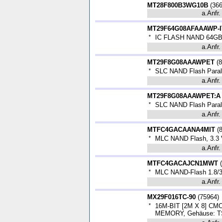
MT28F800B3WG10B
(
36
a.Anfr.
MT29F64G08AFAAAWP-I
*
IC FLASH NAND 64GB 
a.Anfr.
MT29F8G08AAAWPET
(
8
*
SLC NAND Flash Parallel
a.Anfr.
MT29F8G08AAAWPET:A
*
SLC NAND Flash Parallel
a.Anfr.
MTFC4GACAANA4MIT
(
*
MLC NAND Flash, 3.3 
a.Anfr.
MTFC4GACAJCN1MWT
(
*
MLC NAND-Flash 1.8/3
a.Anfr.
MX29F016TC-90
(
75964
)
*
16M-BIT [2M X 8] C
MEMORY, Gehäuse: T