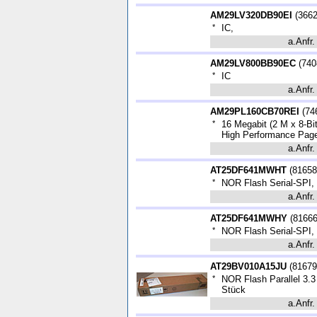
AM29LV320DB90EI
(
366
*
IC,
a.Anfr.
AM29LV800BB90EC
(
740
*
IC
a.Anfr.
AM29PL160CB70REI
(
74
*
16 Megabit (2 M x 8-Bi
High Performance Pag
a.Anfr.
AT25DF641MWHT
(
81658
*
NOR Flash Serial-SPI, 
a.Anfr.
AT25DF641MWHY
(
8166
*
NOR Flash Serial-SPI, 
a.Anfr.
AT29BV010A15JU
(
81679
*
NOR Flash Parallel 3.3 
Stück
a.Anfr.