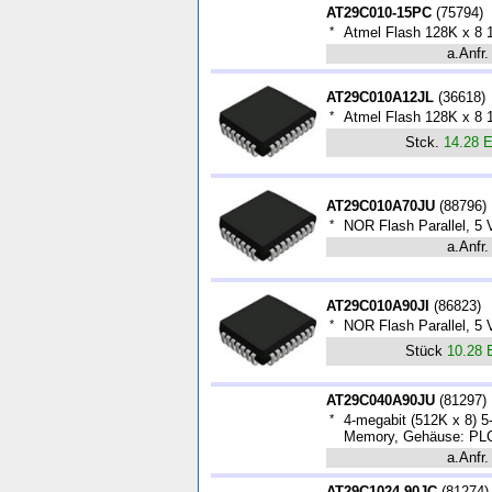
AT29C010-15PC
(
75794
)
*
Atmel Flash 128K x 8 
a.Anfr.
AT29C010A12JL
(
36618
)
*
Atmel Flash 128K x 8
Stck.
14.28 
AT29C010A70JU
(
88796
)
*
NOR Flash Parallel, 5 
a.Anfr.
AT29C010A90JI
(
86823
)
*
NOR Flash Parallel, 5 
Stück
10.28
AT29C040A90JU
(
81297
)
*
4-megabit (512K x 8) 5
Memory, Gehäuse: PL
a.Anfr.
AT29C1024-90JC
(
81274
)