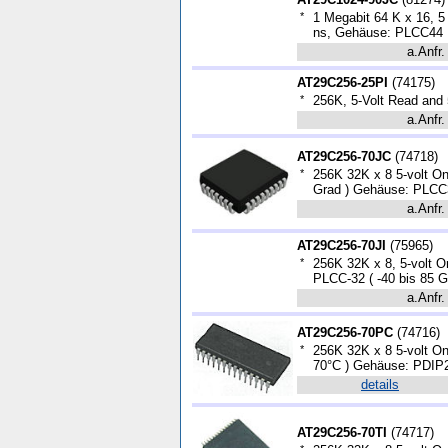
*
1 Megabit 64 K x 16, 
ns, Gehäuse: PLCC44
a.Anfr.
AT29C256-25PI
(
74175
)
*
256K, 5-Volt Read and
a.Anfr.
AT29C256-70JC
(
74718
)
*
256K 32K x 8 5-volt O
Grad ) Gehäuse: PLCC
a.Anfr.
AT29C256-70JI
(
75965
)
*
256K 32K x 8, 5-volt
PLCC-32 ( -40 bis 85 G
a.Anfr.
AT29C256-70PC
(
74716
)
*
256K 32K x 8 5-volt O
70°C ) Gehäuse: PDIP
details
AT29C256-70TI
(
74717
)