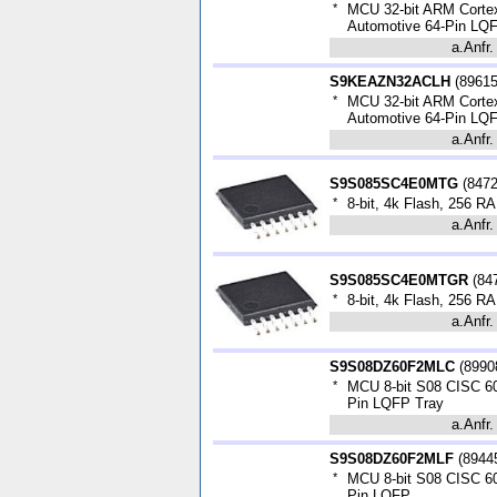
*
MCU 32-bit ARM Corte
Automotive 64-Pin LQ
a.Anfr.
S9KEAZN32ACLH
(
8961
*
MCU 32-bit ARM Corte
Automotive 64-Pin LQ
a.Anfr.
S9S085SC4E0MTG
(
847
*
8-bit, 4k Flash, 256 
a.Anfr.
S9S085SC4E0MTGR
(
84
*
8-bit, 4k Flash, 256
a.Anfr.
S9S08DZ60F2MLC
(
8990
*
MCU 8-bit S08 CISC 60
Pin LQFP Tray
a.Anfr.
S9S08DZ60F2MLF
(
8944
*
MCU 8-bit S08 CISC 60
Pin LQFP