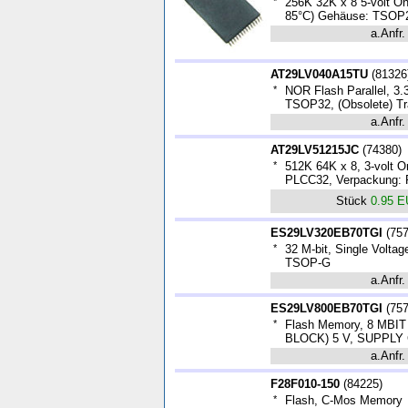
*
256K 32K x 8 5-volt O
85°C) Gehäuse: TSOP
a.Anfr.
AT29LV040A15TU
(
81326
*
NOR Flash Parallel, 3.3
TSOP32, (Obsolete) Tr
a.Anfr.
AT29LV51215JC
(
74380
)
*
512K 64K x 8, 3-volt
PLCC32, Verpackung: 
Stück
0.95 
ES29LV320EB70TGI
(
75
*
32 M-bit, Single Volta
TSOP-G
a.Anfr.
ES29LV800EB70TGI
(
75
*
Flash Memory, 8 MBIT
BLOCK) 5 V, SUPPLY
a.Anfr.
F28F010-150
(
84225
)
*
Flash, C-Mos Memory