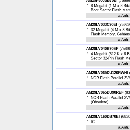
AM29F800BB70EI
(
75886
*
8 Megabit (1 M x 8-Bit
Boot Sector Flash Me
a.Anfr.
AM29LV033C90EI
(
75929
*
32 Megabit (4 M x 8-Bi
Flash Memory, Gehäu
a.Anfr.
AM29LV040B70EF
(
7589
*
4 Megabit (512 K x 8-B
Sector 32-Pin Flash 
a.Anfr.
AM29LV065DU120RWHI
*
NOR Flash Parallel 3V/
a.Anfr.
AM29LV065DU90REF
(
83
*
NOR Flash Parallel 3V/
(Obsolete)
a.Anfr.
AM29LV160DB70EI
(
693
*
IC
a.Anfr.