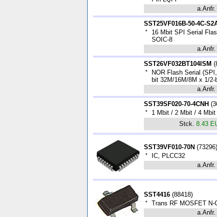
a.Anfr.
SST25VF016B-50-4C-S2
*
16 Mbit SPI Serial Fla
SOIC-8
a.Anfr.
SST26VF032BT104ISM
(
*
NOR Flash Serial (SPI
bit 32M/16M/8M x 1/2-b
a.Anfr.
SST39SF020-70-4CNH
(
3
*
1 Mbit / 2 Mbit / 4 Mbi
Stck.
8.43 E
SST39VF010-70N
(
73296
*
IC, PLCC32
a.Anfr.
SST4416
(
88418
)
*
Trans RF MOSFET N-C
a.Anfr.