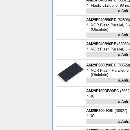
AM29F040B90PC
(
36621
)
*
Flash, 512K x 8, 90 ns
a.Anfr.
AM29F040B90PD
(
82896
)
*
NOR Flash Parallel, 5 V
(Obsolete)
a.Anfr.
AM29F040B90PF
(
82039
)
*
NOR Flash Parallel, 5 V
a.Anfr.
AM29F080B90EC
(
83529
)
*
NOR Flash, Parallel, 5
(Obdolete)
a.Anfr.
AM29F160DB90EC
(
3662
*
IC
a.Anfr.
AM29F200-90SI
(
36627
)
*
IC
a.Anfr.