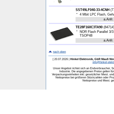
SST49LF040-33-4CNH
(
7
*
4 Mbit LPC Flash, Ge
a.Anfr.
TE28F160C3TA90
(
84714
*
NOR Flash Parallel 3/3
TSOP48
a.Anfr.
nach oben
[ 20.07.2026 |
Hinkel Elektronik, GbR Mauß Nin
info@hinkel-elekt
Unser Angebot richtet sich an Endverbraucher, 
Industrie. Die angegebenen Preise gelten f
Verpackungseinheiten inkl. gesetzlicher Mwst. und 
Nettopreise bei größeren Stückzahlen oder Pr
Nettopreise und Mwst. get