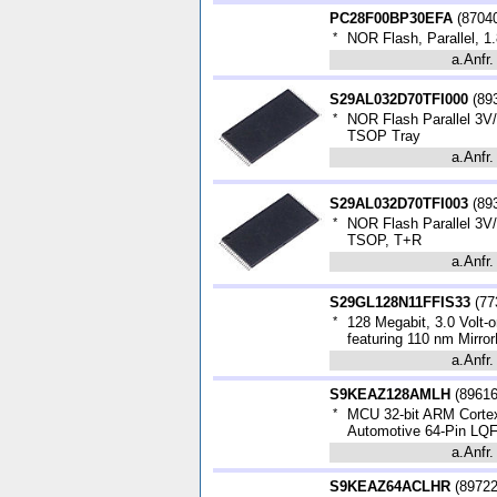
PC28F00BP30EFA
(
8704
*
NOR Flash, Parallel, 1
a.Anfr.
S29AL032D70TFI000
(
89
*
NOR Flash Parallel 3V
TSOP Tray
a.Anfr.
S29AL032D70TFI003
(
89
*
NOR Flash Parallel 3V
TSOP, T+R
a.Anfr.
S29GL128N11FFIS33
(
77
*
128 Megabit, 3.0 Volt
featuring 110 nm Mirro
a.Anfr.
S9KEAZ128AMLH
(
8961
*
MCU 32-bit ARM Corte
Automotive 64-Pin LQ
a.Anfr.
S9KEAZ64ACLHR
(
8972