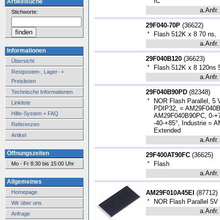
*
IC
Artikelsuche
a.Anfr.
Stichworte:
29F040-70P
(
36622
)
*
Flash 512K x 8 70 ns,
a.Anfr.
Informationen
29F040B120
(
36623
)
Übersicht
*
Flash 512K x 8 120ns 
Restposten-, Lager- +
a.Anfr.
Preislisten
29F040B90PD
(
82348
)
Technische Informationen
*
NOR Flash Parallel, 5 V
Linkliste
PDIP32, = AM29F040B9
Hilfe-System + FAQ
AM29F040B90PC, 0-+7
-40-+85°, Industrie =
Referenzen
Extended
Artikel
a.Anfr.
Öffnungszeiten
29F400AT90FC
(
36625
)
*
Flash
Mo - Fr 8:30 bis 15:00 Uhr
a.Anfr.
Allgemeines
Homepage
AM29F010A45EI
(
87712
)
*
NOR Flash Parallel 5V 
Wir über uns
a.Anfr.
Anfrage