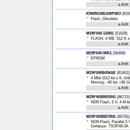
a.Anfr.
K9WBG08U1MPIBO
(
832
*
Flash, Obsolete
a.Anfr.
M29F040-120N1
(
51928
)
*
FLASH, 4 MB, 512 K x
a.Anfr.
M29F040-90K1
(
56469
)
*
EPROM
a.Anfr.
M29F040B45K6E
(
81402
)
*
4 Mbit (512 kb x 8, Un
Memory, -40 bis +85 
a.Anfr.
M29F400BB55N1
(
86713
)
*
NOR Flash, 5 V, 4 M-b
a.Anfr.
M29F400BB70N1
(
85755
)
*
NOR-Flash, Parallel 5 
Gehäuse: TSOP48-3A