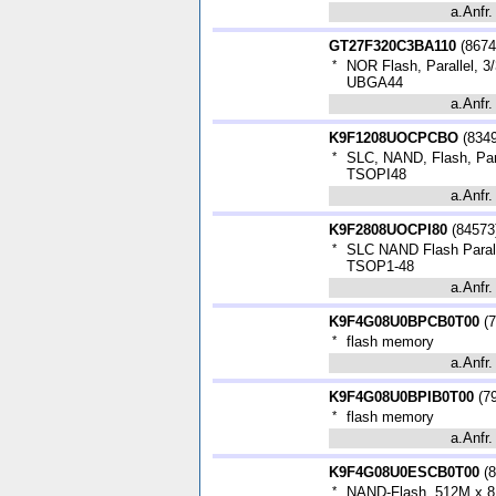
a.Anfr.
GT27F320C3BA110
(
8674
*
NOR Flash, Parallel, 3/
UBGA44
a.Anfr.
K9F1208UOCPCBO
(
834
*
SLC, NAND, Flash, Para
TSOPI48
a.Anfr.
K9F2808UOCPI80
(
84573
*
SLC NAND Flash Paralle
TSOP1-48
a.Anfr.
K9F4G08U0BPCB0T00
(
7
*
flash memory
a.Anfr.
K9F4G08U0BPIB0T00
(
7
*
flash memory
a.Anfr.
K9F4G08U0ESCB0T00
(
8
*
NAND-Flash, 512M x 8 B