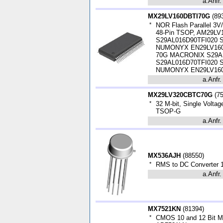
a.Anfr.
MX29LV160DBTI70G
(
89
*
NOR Flash Parallel 3V
48-Pin TSOP, AM29L
S29AL016D90TFI020
NUMONYX EN29LV160
70G MACRONIX S29A
S29AL016D70TFI020
NUMONYX EN29LV160
a.Anfr.
MX29LV320CBTC70G
(
7
*
32 M-bit, Single Volta
TSOP-G
a.Anfr.
MX536AJH
(
88550
)
*
RMS to DC Converter 
a.Anfr.
MX7521KN
(
81394
)
*
CMOS 10 and 12 Bit Mul