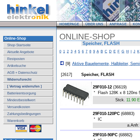
HOMEPAGE
ÜBER UNS
ANFRAGE
KO
ONLINE-SHOP
Online-Shop
Speicher, FLASH
Shop-Startseite
0
1
2
3
4
5
6
7
8
9
A
B
C
D
E
F
G
H
I
J
K
Aktuelle Angebote
Restposten
[9]
Aktive Bauelemente, Halbleiter, Sem
Artikelsuche
AGB + Datenschutz
[2617]
Speicher, FLASH
Widerrufsrecht
[ Vertrag widerrufen ]
29F010-12
(
36619
)
*
Flash 128K x 8 120ns
Batterieentsorgung
Stck.
11.90 
Mindestbestellwert
Versandkosten
29F010-120PC
(
68883
)
Zahlungsbedingungen
*
IC
Warenkorb
a.Anfr.
29F010-90PC
(
68882
)