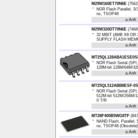
M29W160ET70N6E
(
7562
*
NOR Flash Parallel, 3/
ns, TSOP48
a.Anfr.
M29W320DT70N6E
(
7468
*
32 MBIT (4MB X8 OR
SUPPLY FLASH MEM
a.Anfr.
MT25QL128ABA1ESE0S
*
NOR Flash Serial (SPI
128M-bit 128M/64M/32M 
a.Anfr.
MT25QL512ABB8ESF-0S
*
NOR Flash Serial (SPI
512M-bit 512M/256M/12
II T/R
a.Anfr.
MT28F400B5WG8TF
(
84
*
NAND Flash, Parallel, 
ns, TSOP48 (Obsolete
a.Anfr.