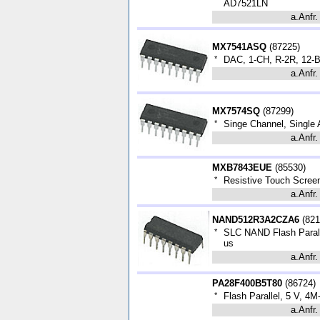
AD7521LN
a.Anfr.
MX7541ASQ
(
87225
)
*
DAC, 1-CH, R-2R, 12-B
a.Anfr.
MX7574SQ
(
87299
)
*
Singe Channel, Single
a.Anfr.
MXB7843EUE
(
85530
)
*
Resistive Touch Scre
a.Anfr.
NAND512R3A2CZA6
(
821
*
SLC NAND Flash Paralle
us
a.Anfr.
PA28F400B5T80
(
86724
)
*
Flash Parallel, 5 V, 4M
a.Anfr.