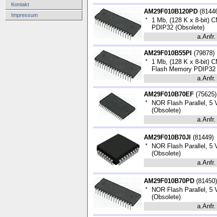
Kontakt
AM29F010B120PD
(
8144
Impressum
*
1 Mb, (128 K x 8-bit)
PDIP32 (Obsolete)
a.Anfr.
AM29F010B55PI
(
79878
)
*
1 Mb, (128 K x 8-bit) 
Flash Memory PDIP32 
a.Anfr.
AM29F010B70EF
(
75625
)
*
NOR Flash Parallel, 5
(Obsolete)
a.Anfr.
AM29F010B70JI
(
81449
)
*
NOR Flash Parallel, 5 
(Obsolete)
a.Anfr.
AM29F010B70PD
(
81450
)
*
NOR Flash Parallel, 5 
(Obsolete)
a.Anfr.