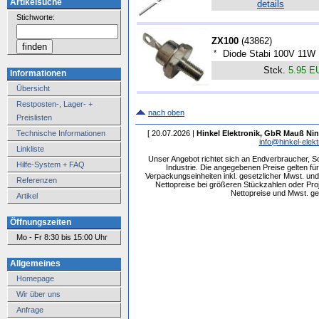
Artikelsuche
details
Stichworte:
ZX100
(
43862
)
*
Diode Stabi 100V 11W
Stck.
5.95 E
Informationen
Übersicht
Restposten-, Lager- +
nach oben
Preislisten
Technische Informationen
[ 20.07.2026 |
Hinkel Elektronik, GbR Mauß Nin
info@hinkel-elekt
Linkliste
Unser Angebot richtet sich an Endverbraucher, 
Hilfe-System + FAQ
Industrie. Die angegebenen Preise gelten f
Verpackungseinheiten inkl. gesetzlicher Mwst. und 
Referenzen
Nettopreise bei größeren Stückzahlen oder Pr
Nettopreise und Mwst. get
Artikel
Öffnungszeiten
Mo - Fr 8:30 bis 15:00 Uhr
Allgemeines
Homepage
Wir über uns
Anfrage