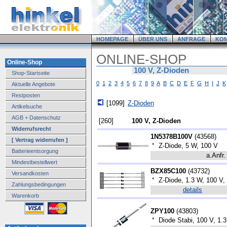
HOMEPAGE
ÜBER UNS
ANFRAGE
KO
ONLINE-SHOP
Online-Shop
100 V, Z-Dioden
Shop-Startseite
0
1
2
3
4
5
6
7
8
9
A
B
C
D
E
F
G
H
I
J
K
Aktuelle Angebote
Restposten
[1099]
Z-Dioden
Artikelsuche
AGB + Datenschutz
[260]
100 V, Z-Dioden
Widerrufsrecht
1N5378B100V
(
43568
)
[ Vertrag widerrufen ]
*
Z-Diode, 5 W, 100 V
Batterieentsorgung
a.Anfr.
Mindestbestellwert
BZX85C100
(
43732
)
Versandkosten
*
Z-Diode, 1.3 W, 100 
Zahlungsbedingungen
details
Warenkorb
ZPY100
(
43803
)
*
Diode Stabi, 100 V, 1.