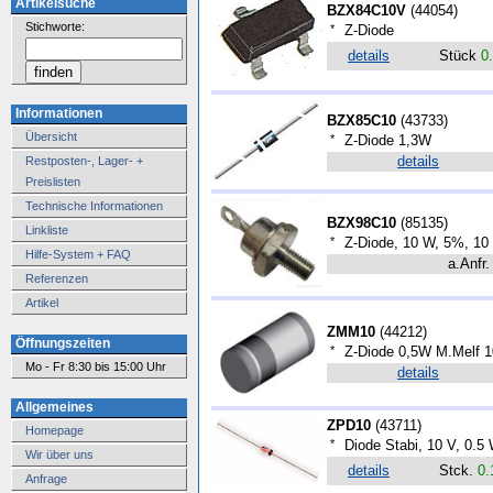
Artikelsuche
BZX84C10V
(
44054
)
Stichworte:
*
Z-Diode
details
Stück
0
Informationen
BZX85C10
(
43733
)
Übersicht
*
Z-Diode 1,3W
details
Restposten-, Lager- +
Preislisten
Technische Informationen
BZX98C10
(
85135
)
Linkliste
*
Z-Diode, 10 W, 5%, 10
Hilfe-System + FAQ
a.Anfr.
Referenzen
Artikel
ZMM10
(
44212
)
Öffnungszeiten
*
Z-Diode 0,5W M.Melf 
Mo - Fr 8:30 bis 15:00 Uhr
details
Allgemeines
ZPD10
(
43711
)
Homepage
*
Diode Stabi, 10 V, 0.5
Wir über uns
details
Stck.
0.
Anfrage