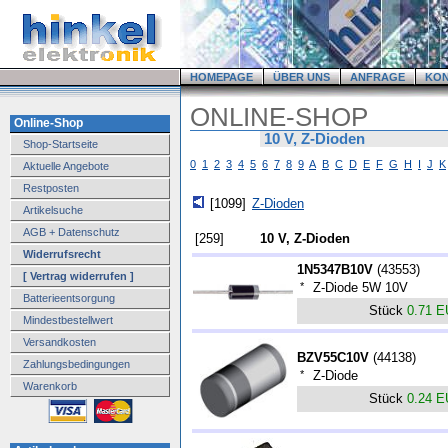
HOMEPAGE
ÜBER UNS
ANFRAGE
KO
ONLINE-SHOP
Online-Shop
10 V, Z-Dioden
Shop-Startseite
0
1
2
3
4
5
6
7
8
9
A
B
C
D
E
F
G
H
I
J
K
Aktuelle Angebote
Restposten
[1099]
Z-Dioden
Artikelsuche
AGB + Datenschutz
[259]
10 V, Z-Dioden
Widerrufsrecht
1N5347B10V
(
43553
)
[ Vertrag widerrufen ]
*
Z-Diode 5W 10V
Batterieentsorgung
Stück
0.71 
Mindestbestellwert
Versandkosten
BZV55C10V
(
44138
)
Zahlungsbedingungen
*
Z-Diode
Warenkorb
Stück
0.24 