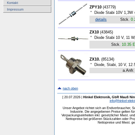
Kontakt
ZPY10
(
43779
)
Impressum
*
Diode Stabi 10V 1,3W
details
Stck.
0.
ZX10
(
43845
)
*
Diode Stabi 10 V, 11 
Stck.
10.35 
ZX10.
(
85134
)
*
Diode, Stabi, 10 V, 12
a.Anfr.
nach oben
[ 20.07.2026 |
Hinkel Elektronik, GbR Mauß Nin
info@hinkel-elekt
Unser Angebot richtet sich an Endverbraucher, 
Industrie. Die angegebenen Preise gelten f
Verpackungseinheiten inkl. gesetzlicher Mwst. und 
Nettopreise bei größeren Stückzahlen oder Pr
Nettopreise und Mwst. get