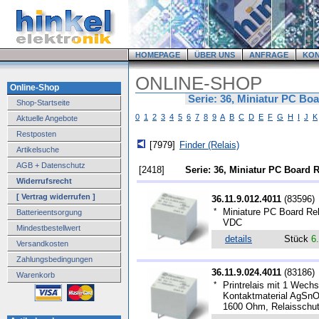
HOMEPAGE
ÜBER UNS
ANFRAGE
KO
ONLINE-SHOP
Online-Shop
Serie: 36, Miniatur PC Bo
Shop-Startseite
0
1
2
3
4
5
6
7
8
9
A
B
C
D
E
F
G
H
I
J
K
Aktuelle Angebote
Restposten
[7979]
Finder (Relais)
Artikelsuche
AGB + Datenschutz
[2418]
Serie: 36, Miniatur PC Board 
Widerrufsrecht
[ Vertrag widerrufen ]
36.11.9.012.4011
(
83596
)
*
Miniature PC Board Rel
Batterieentsorgung
VDC
Mindestbestellwert
details
Stück
6
Versandkosten
Zahlungsbedingungen
36.11.9.024.4011
(
83186
)
Warenkorb
*
Printrelais mit 1 Wechs
Kontaktmaterial AgSnO
1600 Ohm, Relaisschutz