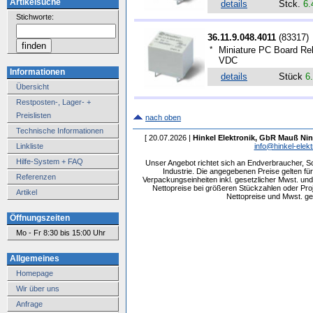
Artikelsuche
details
Stck.
6.
Stichworte:
36.11.9.048.4011
(
83317
)
*
Miniature PC Board Rel
VDC
Informationen
details
Stück
6
Übersicht
Restposten-, Lager- +
Preislisten
nach oben
Technische Informationen
[ 20.07.2026 |
Hinkel Elektronik, GbR Mauß Nin
Linkliste
info@hinkel-elekt
Hilfe-System + FAQ
Unser Angebot richtet sich an Endverbraucher, 
Industrie. Die angegebenen Preise gelten f
Referenzen
Verpackungseinheiten inkl. gesetzlicher Mwst. und 
Nettopreise bei größeren Stückzahlen oder Pr
Artikel
Nettopreise und Mwst. get
Öffnungszeiten
Mo - Fr 8:30 bis 15:00 Uhr
Allgemeines
Homepage
Wir über uns
Anfrage