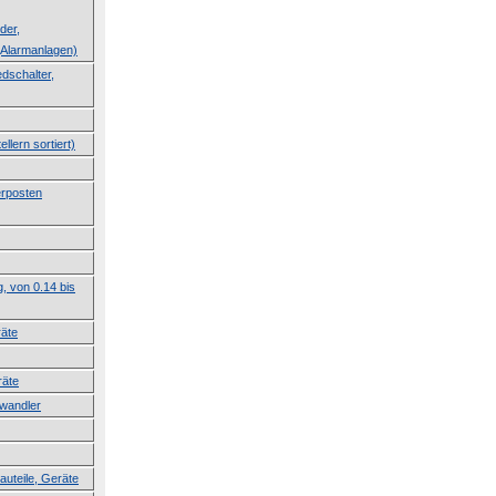
der,
Alarmanlagen)
dschalter,
llern sortiert)
erposten
g, von 0.14 bis
räte
räte
lwandler
auteile, Geräte