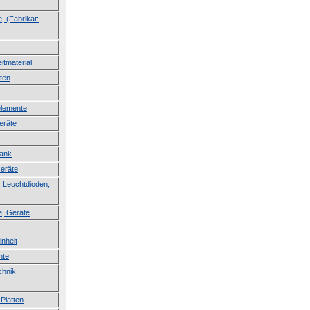
, (Fabrikat:
itmaterial
ten
lemente
eräte
lank
Geräte
 Leuchtdioden,
e, Geräte
inheit
nte
hnik,
Platten