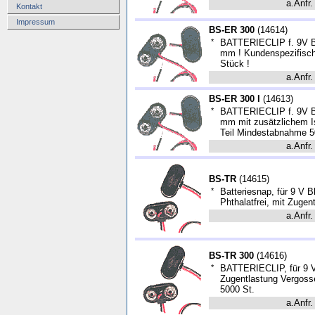
a.Anfr.
Kontakt
Impressum
BS-ER 300
(
14614
)
*
BATTERIECLIP f. 9V Bl
mm ! Kundenspezifisc
Stück !
a.Anfr.
BS-ER 300 I
(
14613
)
*
BATTERIECLIP f. 9V Bl
mm mit zusätzlichem I
Teil Mindestabnahme 5
a.Anfr.
BS-TR
(
14615
)
*
Batteriesnap, für 9 V B
Phthalatfrei, mit Zuge
a.Anfr.
BS-TR 300
(
14616
)
*
BATTERIECLIP, für 9 V 
Zugentlastung Vergos
5000 St.
a.Anfr.