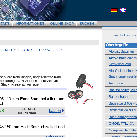
NTAKT
INFORMATIONEN
ONLINE-SHOP
SUCHEN
hinkel-elektroni
k
Oberbegriffe
L
M
N
O
P
Q
R
S
T
U
V
W
X
Y
Z
Akku's, Batterien
Aktive Bauelemente,
Semiconductor
Alle Gleichrichter,
Spannungen sortie
h: alle Kabellängen, abgeschirmte Kabel,
musterung: ca. 4 Wochen. Lieferzeit: ab
Antennen
Stück. Preise auf Anfrage.
Basisschalter, Mic
Batteriehalter
 105-110 mm Ende 3mm abisoliert und
tät
Bausätze B 002 - 
inkl. MwSt.
UR
kaufen
Bernstein Werkze
zzgl. Versand
Bestückungsrahm
CMOS, TTL, IC's
 145-150 mm Ende 3mm abisoliert und
Computer, PC, No