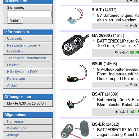
a.Anfr.
Artikelsuche
Stichworte:
9 V-T
(
14607
)
*
9V Batterieclip quer,
abisoliert und verzinnt,
a.Anfr.
Informationen
BA 26900
(
14611
)
Übersicht
*
BATTERIECLIP fuer 9V 
Restposten-, Lager- +
1000 mm, Gewicht: 8.1
Preislisten
Stück
0.86 
Technische Informationen
BS-6I
(
14608
)
Linkliste
*
9-V-Blockbatterie-Ansc
Hilfe-System + FAQ
Form, Industrieausführ
Druckknopf: D 5.7 mm,
Referenzen
a.Anfr.
Artikel
BS-6T
(
14609
)
Öffnungszeiten
*
Batterieclip für 9 V B
Mo - Fr 8:30 bis 15:00 Uhr
Klemmleiste, Kabel: 1
Stück
1.50 
Allgemeines
Homepage
BS-ER
(
14612
)
Wir über uns
*
BATTERIECLIP, für 9 V 
Zugentlastung Kabel 1
Anfrage