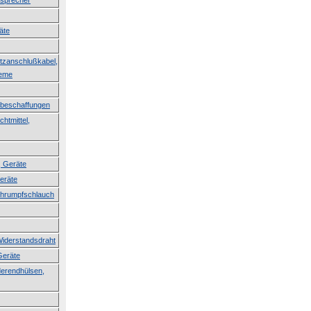
tsprecher
äte
etzanschlußkabel,
teme
erbeschaffungen
htmittel,
, Geräte
Geräte
Schrumpfschlauch
Widerstandsdraht
Geräte
derendhülsen,