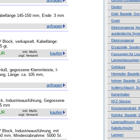
anfragen
Decken-Einbaulau
Dioden
Dold, Bauteile, Ger
 Kabellänge 145-150 mm, Ende: 3 mm
Draht
anfragen
Elektromaterial, N
ausländische Sys
Elektromaterial
Block, verkapselt, Kabellänge:
5 gr,
Ersatzteile, Sond
inkl. MwSt.
EUR
kaufen
Fassungen für Leuc
zzgl. Versand
Lampenfassungen
Gehäuse
hluß, gegossene Klemmleiste, I-
Hengstler, Bauteile
ung, Länge: ca. 105 mm,
hohner, Bauteile, 
anfragen
Isolierschlauch, 
Kartenhalter
lock, Industrieausführung, Gegossene
KFZ-Stecker
15 mm
Konstantandraht, 
inkl. MwSt.
EUR
kaufen
zzgl. Versand
Kuhnke, Bauteile, 
Lagerauflösung, A
Kabelschguhe
Block, Industrieausführung, mit
Lampen
50 mm, Mindestabnahme: 5000 St.