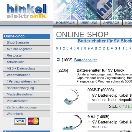
HOMEPAGE
ÜBER UNS
ANFRAGE
KO
ONLINE-SHOP
Online-Shop
Batteriehalter für 9V Bloc
Shop-Startseite
0
1
2
3
4
5
6
7
8
9
A
B
C
D
E
F
G
H
I
J
K
Aktuelle Angebote
Restposten
[1608]
Batteriehalter
Artikelsuche
AGB + Datenschutz
[2286]
Batteriehalter für 9V Block
Sonderanfertigungen nach Kundenwunsc
Widerrufsrecht
Clips mit oder ohne Zugentlastung. Be
[ Vertrag widerrufen ]
Freigabe ca. 6 Wochen schon ab 5000 
Batterieentsorgung
006P-T
(
60808
)
Mindestbestellwert
*
9V Batterieclip Kabel
verzinnt. Industriequali
Versandkosten
Stck.
0.43 E
Zahlungsbedingungen
Warenkorb
9 V-I
(
14605
)
*
9V Batterieclip Kabel
verzinnt.