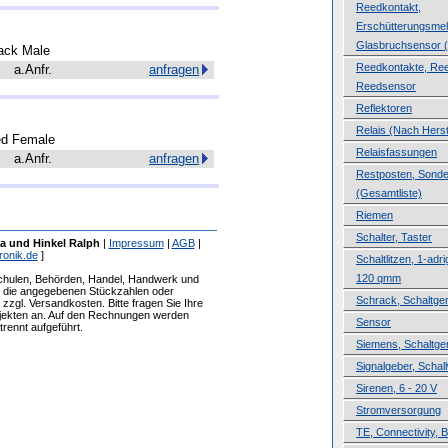
Reedkontakt,
Erschütterungsmel
Glasbruchsensor (
lack Male
Reedkontakte, Ree
a.Anfr.
anfragen
Reedsensor
Reflektoren
Relais (Nach Herste
ed Female
Relaisfassungen
a.Anfr.
anfragen
Restposten, Sond
(Gesamtliste)
Riemen
Schalter, Taster
a und Hinkel Ralph
|
Impressum
|
AGB
|
ronik.de
]
Schaltlitzen, 1-adri
120 qmm
Schulen, Behörden, Handel, Handwerk und
ür die angegebenen Stückzahlen oder
Schrack, Schaltge
zzgl. Versandkosten. Bitte fragen Sie Ihre
ojekten an. Auf den Rechnungen werden
Sensor
rennt aufgeführt.
Siemens, Schaltge
Signalgeber, Schal
Sirenen, 6 - 20 V
Stromversorgung
TE, Connectivity, B