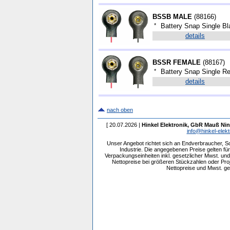
BSSB MALE
(
88166
)
*
Battery Snap Single B
details
BSSR FEMALE
(
88167
)
*
Battery Snap Single R
details
nach oben
[ 20.07.2026 |
Hinkel Elektronik, GbR Mauß Nin
info@hinkel-elekt
Unser Angebot richtet sich an Endverbraucher, 
Industrie. Die angegebenen Preise gelten f
Verpackungseinheiten inkl. gesetzlicher Mwst. und 
Nettopreise bei größeren Stückzahlen oder Pr
Nettopreise und Mwst. get