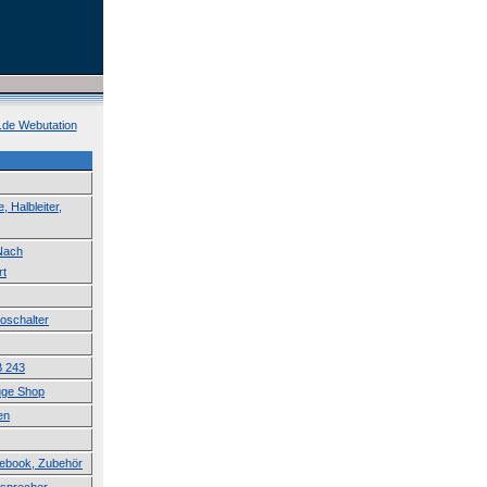
k.de Webutation
 Halbleiter,
 Nach
rt
roschalter
B 243
uge Shop
en
tebook, Zubehör