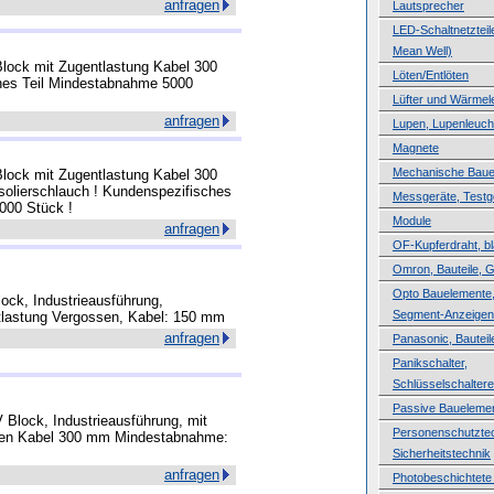
anfragen
Lautsprecher
LED-Schaltnetzteile
Mean Well)
ock mit Zugentlastung Kabel 300
Löten/Entlöten
hes Teil Mindestabnahme 5000
Lüfter und Wärmele
anfragen
Lupen, Lupenleuch
Magnete
Mechanische Baue
ock mit Zugentlastung Kabel 300
solierschlauch ! Kundenspezifisches
Messgeräte, Testg
000 Stück !
Module
anfragen
OF-Kupferdraht, b
Omron, Bauteile, 
Opto Bauelemente,
lock, Industrieausführung,
Segment-Anzeigen
ntlastung Vergossen, Kabel: 150 mm
anfragen
Panasonic, Bauteil
Panikschalter,
Schlüsselschaltere
Passive Baueleme
Block, Industrieausführung, mit
Personenschutztec
sen Kabel 300 mm Mindestabnahme:
Sicherheitstechnik
anfragen
Photobeschichtete 