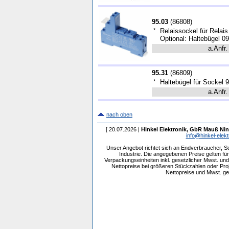
95.03
(
86808
)
*
Relaissockel für Relais 
Optional: Haltebügel 0
a.Anfr.
95.31
(
86809
)
*
Haltebügel für Sockel 
a.Anfr.
nach oben
[ 20.07.2026 |
Hinkel Elektronik, GbR Mauß Nin
info@hinkel-elekt
Unser Angebot richtet sich an Endverbraucher, 
Industrie. Die angegebenen Preise gelten f
Verpackungseinheiten inkl. gesetzlicher Mwst. und 
Nettopreise bei größeren Stückzahlen oder Pr
Nettopreise und Mwst. get