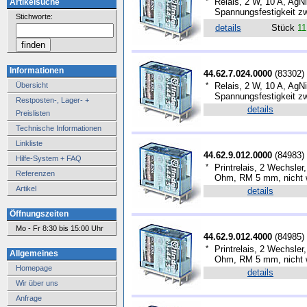
*
Relais, 2 W, 10 A, AgNi
Artikelsuche
Spannungsfestigkeit z
Stichworte:
details
Stück
11
Informationen
44.62.7.024.0000
(
83302
)
Übersicht
*
Relais, 2 W, 10 A, AgNi
Spannungsfestigkeit z
Restposten-, Lager- +
details
Preislisten
Technische Informationen
Linkliste
44.62.9.012.0000
(
84983
)
Hilfe-System + FAQ
*
Printrelais, 2 Wechsler
Referenzen
Ohm, RM 5 mm, nicht 
Artikel
details
Öffnungszeiten
Mo - Fr 8:30 bis 15:00 Uhr
44.62.9.012.4000
(
84985
)
*
Printrelais, 2 Wechsle
Allgemeines
Ohm, RM 5 mm, nicht 
Homepage
details
Wir über uns
Anfrage