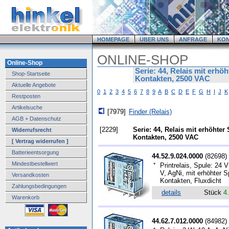
HOMEPAGE
ÜBER UNS
ANFRAGE
KO
ONLINE-SHOP
Online-Shop
Serie: 44, Relais mit erh
Shop-Startseite
Kontakten, 2500 VAC
Aktuelle Angebote
0
1
2
3
4
5
6
7
8
9
A
B
C
D
E
F
G
H
I
J
K
Restposten
Artikelsuche
[7979]
Finder (Relais)
AGB + Datenschutz
[2229]
Serie: 44, Relais mit erhöhte
Widerrufsrecht
Kontakten, 2500 VAC
[ Vertrag widerrufen ]
Batterieentsorgung
44.52.9.024.0000
(
82698
)
Mindestbestellwert
*
Printrelais, Spule: 24 
V, AgNi, mit erhöhter 
Versandkosten
Kontakten, Fluxdicht
Zahlungsbedingungen
details
Stück
4
Warenkorb
44.62.7.012.0000
(
84982
)