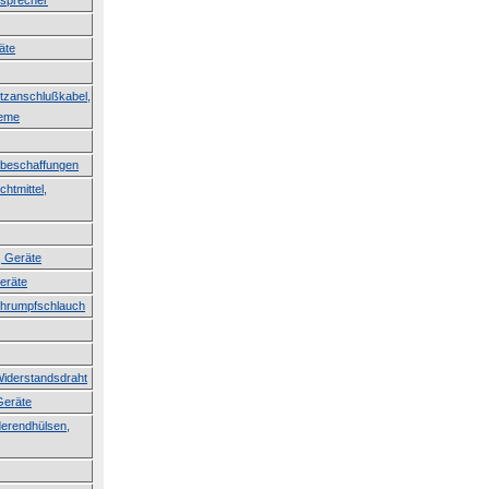
tsprecher
äte
etzanschlußkabel,
teme
erbeschaffungen
htmittel,
, Geräte
Geräte
Schrumpfschlauch
Widerstandsdraht
Geräte
derendhülsen,