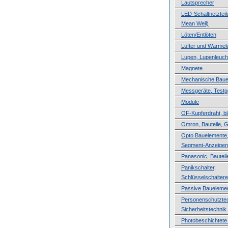
Lautsprecher
LED-Schaltnetzteile
Mean Well)
Löten/Entlöten
Lüfter und Wärmele
Lupen, Lupenleuch
Magnete
Mechanische Baue
Messgeräte, Testg
Module
OF-Kupferdraht, b
Omron, Bauteile, 
Opto Bauelemente,
Segment-Anzeigen
Panasonic, Bauteil
Panikschalter,
Schlüsselschaltere
Passive Baueleme
Personenschutztec
Sicherheitstechnik
Photobeschichtete 