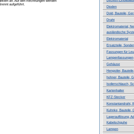
Decken-Einbaulau
ojekten an. Auf den Rechnungen werden
rennt aufgeführt.
Dioden
Dold, Bauteile, Ger
Draht
Elektromaterial, N
ausländische Sys
Elektromaterial
Ersatzteile, Sond
Fassungen für Leuc
Lampenfassungen
Gehäuse
Hengstler, Bauteile
hohner, Bauteile, 
Isolierschlauch, 
Kartenhalter
KFZ-Stecker
Konstantandraht, 
Kuhnke, Bauteile, 
Lagerauflösung, A
Kabelschguhe
Lampen