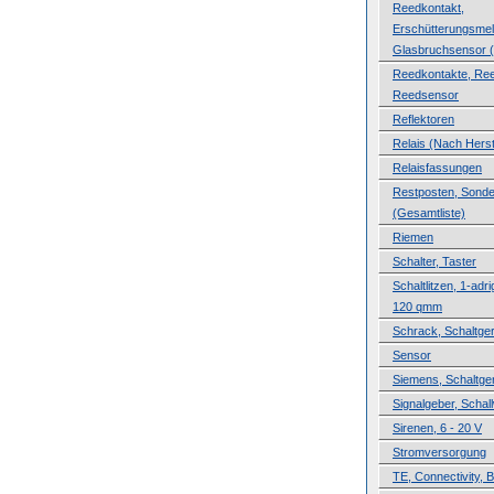
Reedkontakt,
Erschütterungsmel
Glasbruchsensor (
Reedkontakte, Ree
Reedsensor
Reflektoren
Relais (Nach Herste
Relaisfassungen
Restposten, Sond
(Gesamtliste)
Riemen
Schalter, Taster
Schaltlitzen, 1-adri
120 qmm
Schrack, Schaltge
Sensor
Siemens, Schaltge
Signalgeber, Schal
Sirenen, 6 - 20 V
Stromversorgung
TE, Connectivity, B