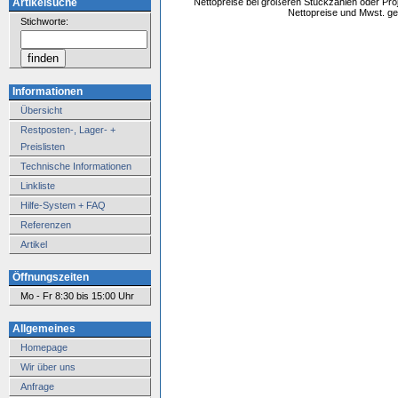
Artikelsuche
Nettopreise bei größeren Stückzahlen oder Pr
Nettopreise und Mwst. get
Stichworte:
Informationen
Übersicht
Restposten-, Lager- +
Preislisten
Technische Informationen
Linkliste
Hilfe-System + FAQ
Referenzen
Artikel
Öffnungszeiten
Mo - Fr 8:30 bis 15:00 Uhr
Allgemeines
Homepage
Wir über uns
Anfrage