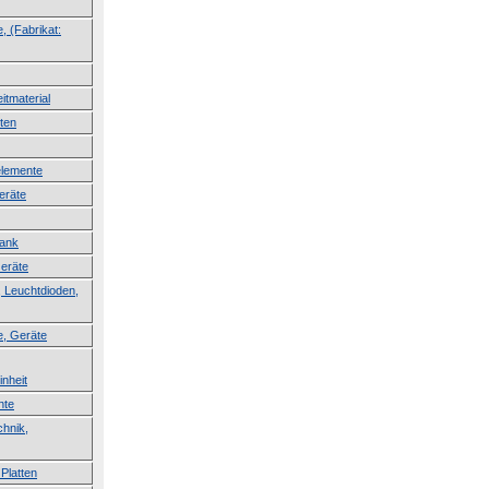
, (Fabrikat:
itmaterial
ten
lemente
eräte
lank
Geräte
 Leuchtdioden,
e, Geräte
inheit
nte
hnik,
Platten