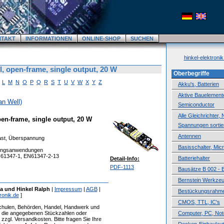
NTAKT
INFORMATIONEN
ONLINE-SHOP
SUCHEN
hinkel-elektroni
l, open-frame, single output, 20 W
Oberbegriffe
L
M
N
O
P
Q
R
S
T
U
V
W
X
Y
Z
Akku's, Batterien
Aktive Bauelemente,
an Well)
Semiconductor
Alle Gleichrichter,
pen-frame, single output, 20 W
Spannungen sortie
Antennen
last, Überspannung
Basisschalter, Mic
htungsanwendungen
N61347-1, EN61347-2-13
Batteriehalter
Detail-Info:
PDF-1113
Bausätze B 002 - 
Bernstein Werkze
a und Hinkel Ralph
|
Impressum
|
AGB
|
Bestückungsrahm
ronik.de
]
CMOS, TTL, IC's
Schulen, Behörden, Handel, Handwerk und
ür die angegebenen Stückzahlen oder
Computer, PC, No
zzgl. Versandkosten. Bitte fragen Sie Ihre