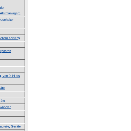
der,
Alarmanlagen)
dschalter,
llern sortiert)
erposten
g, von 0.14 bis
räte
räte
lwandler
auteile, Geräte