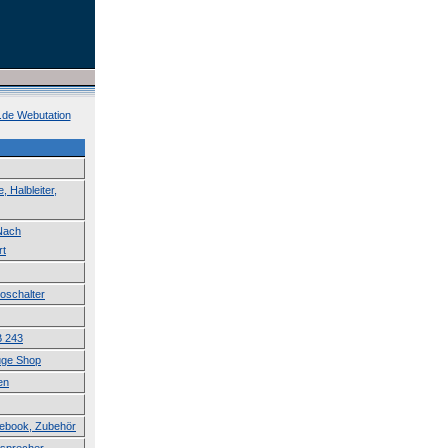
k.de Webutation
 Halbleiter,
 Nach
rt
roschalter
B 243
uge Shop
en
tebook, Zubehör