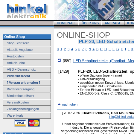
HOMEPAGE
ÜBER UNS
ANFRAGE
KO
ONLINE-SHOP
Online-Shop
PLP-20, LED-Schaltnetztei
Shop-Startseite
0
1
2
3
4
5
6
7
8
9
A
B
C
D
E
F
G
H
I
J
K
Aktuelle Angebote
Restposten
[880]
LED-Schaltnetzteile, (Fabrikat: Me
Artikelsuche
AGB + Datenschutz
[1429]
PLP-20, LED-Schaltnetzteil, o
• offene Bauform (open-frame)
Widerrufsrecht
• Universaleingang
[ Vertrag widerrufen ]
• geschützt gegen Kurzschluss, Über
• eingebauter PFC-Schaltkreis
Batterieentsorgung
• für den Einbau in LED- und Beleuc
• EN61000-3-2, Class C, EN55015, E
Mindestbestellwert
Versandkosten
nach oben
Zahlungsbedingungen
[ 20.07.2026 |
Hinkel Elektronik, GbR Mauß Nin
Warenkorb
info@hinkel-elekt
Unser Angebot richtet sich an Endverbraucher, 
Industrie. Die angegebenen Preise gelten f
Verpackungseinheiten inkl. gesetzlicher Mwst. und 