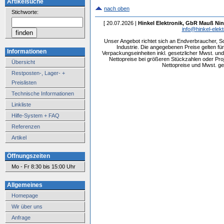
Artikelsuche
nach oben
Stichworte:
[ 20.07.2026 |
Hinkel Elektronik, GbR Mauß Nin
info@hinkel-elekt
Unser Angebot richtet sich an Endverbraucher, 
Industrie. Die angegebenen Preise gelten f
Informationen
Verpackungseinheiten inkl. gesetzlicher Mwst. und 
Nettopreise bei größeren Stückzahlen oder Pr
Übersicht
Nettopreise und Mwst. get
Restposten-, Lager- +
Preislisten
Technische Informationen
Linkliste
Hilfe-System + FAQ
Referenzen
Artikel
Öffnungszeiten
Mo - Fr 8:30 bis 15:00 Uhr
Allgemeines
Homepage
Wir über uns
Anfrage