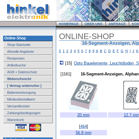
HOMEPAGE
ÜBER UNS
ANFRAGE
KO
ONLINE-SHOP
Online-Shop
16-Segment-Anzeigen, Al
Shop-Startseite
0
1
2
3
4
5
6
7
8
9
A
B
C
D
E
F
G
H
I
J
K
Aktuelle Angebote
Restposten
[15]
Opto Bauelemente, Leuchtdioden, 
Artikelsuche
AGB + Datenschutz
[1161]
16-Segment-Anzeigen, Alpha
Widerrufsrecht
[ Vertrag widerrufen ]
Batterieentsorgung
Mindestbestellwert
Versandkosten
Zahlungsbedingungen
20 mm
12.7 m
Warenkorb
[
464
]
56.8 mm