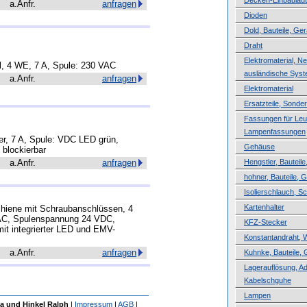
Decken-Einbaulau
a.Anfr.
anfragen
Dioden
Dold, Bauteile, Ger
Draht
Elektromaterial, N
l, 4 WE, 7 A, Spule: 230 VAC
ausländische Sys
a.Anfr.
anfragen
Elektromaterial
Ersatzteile, Sond
Fassungen für Leuc
Lampenfassungen
er, 7 A, Spule: VDC LED grün,
Gehäuse
 blockierbar
a.Anfr.
anfragen
Hengstler, Bauteile
hohner, Bauteile, 
Isolierschlauch, 
Kartenhalter
chiene mit Schraubanschlüssen, 4
 AC, Spulenspannung 24 VDC,
KFZ-Stecker
mit integrierter LED und EMV-
Konstantandraht, 
a.Anfr.
anfragen
Kuhnke, Bauteile, 
Lagerauflösung, A
Kabelschguhe
Lampen
a und Hinkel Ralph
|
Impressum
|
AGB
|