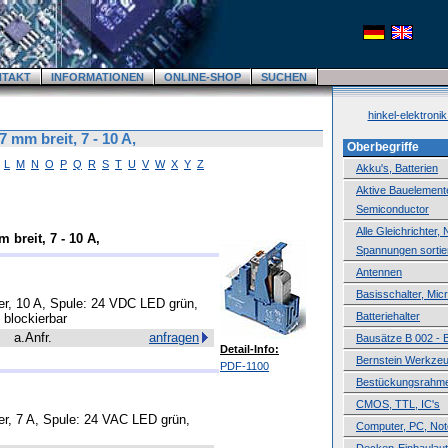
NTAKT
INFORMATIONEN
ONLINE-SHOP
SUCHEN
hinkel-elektroni
7 mm breit, 7 - 10 A,
Oberbegriffe
L
M
N
O
P
Q
R
S
T
U
V
W
X
Y
Z
Akku's, Batterien
Aktive Bauelemente,
Semiconductor
Alle Gleichrichter,
 breit, 7 - 10 A,
Spannungen sortie
Antennen
Basisschalter, Mic
er, 10 A, Spule: 24 VDC LED grün,
Batteriehalter
 blockierbar
a.Anfr.
anfragen
Bausätze B 002 - 
Detail-Info:
Bernstein Werkze
PDF-1100
Bestückungsrahm
CMOS, TTL, IC's
er, 7 A, Spule: 24 VAC LED grün,
Computer, PC, No