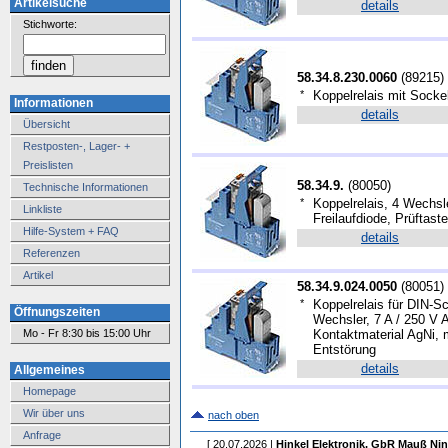
Artikelsuche
details
Stichworte:
58.34.8.230.0060
(
89215
)
*
Koppelrelais mit Socke
Informationen
details
Übersicht
Restposten-, Lager- +
Preislisten
58.34.9.
(
80050
)
Technische Informationen
*
Koppelrelais, 4 Wechsl
Linkliste
Freilaufdiode, Prüftaste
Hilfe-System + FAQ
details
Referenzen
Artikel
58.34.9.024.0050
(
80051
)
*
Koppelrelais für DIN-S
Öffnungszeiten
Wechsler, 7 A / 250 V
Mo - Fr 8:30 bis 15:00 Uhr
Kontaktmaterial AgNi, 
Entstörung
details
Allgemeines
Homepage
Wir über uns
nach oben
Anfrage
[ 20.07.2026 |
Hinkel Elektronik, GbR Mauß Nin