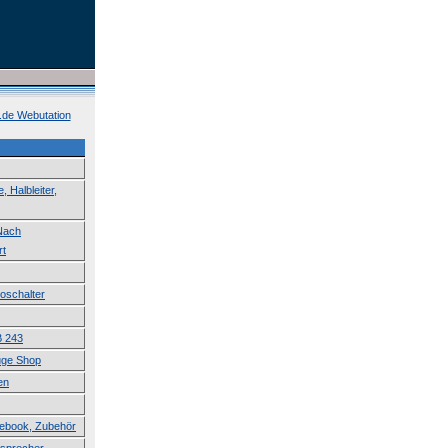
k.de Webutation
 Halbleiter,
 Nach
rt
roschalter
B 243
uge Shop
en
tebook, Zubehör