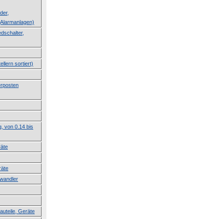
der,
Alarmanlagen)
dschalter,
llern sortiert)
erposten
g, von 0.14 bis
räte
räte
lwandler
auteile, Geräte