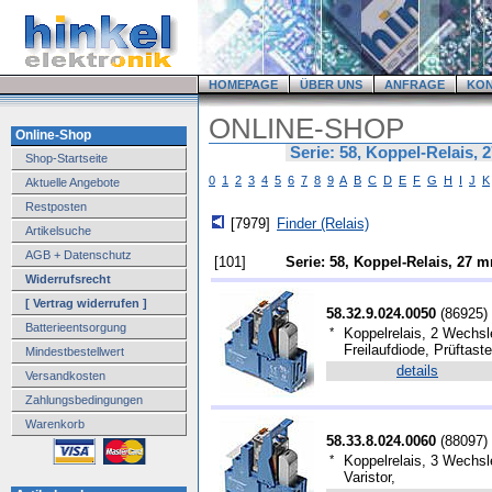
HOMEPAGE
ÜBER UNS
ANFRAGE
KO
ONLINE-SHOP
Online-Shop
Serie: 58, Koppel-Relais, 2
Shop-Startseite
0
1
2
3
4
5
6
7
8
9
A
B
C
D
E
F
G
H
I
J
K
Aktuelle Angebote
Restposten
[7979]
Finder (Relais)
Artikelsuche
AGB + Datenschutz
[101]
Serie: 58, Koppel-Relais, 27 mm
Widerrufsrecht
[ Vertrag widerrufen ]
58.32.9.024.0050
(
86925
)
Batterieentsorgung
*
Koppelrelais, 2 Wechsl
Freilaufdiode, Prüftaste
Mindestbestellwert
details
Versandkosten
Zahlungsbedingungen
Warenkorb
58.33.8.024.0060
(
88097
)
*
Koppelrelais, 3 Wechsl
Varistor,