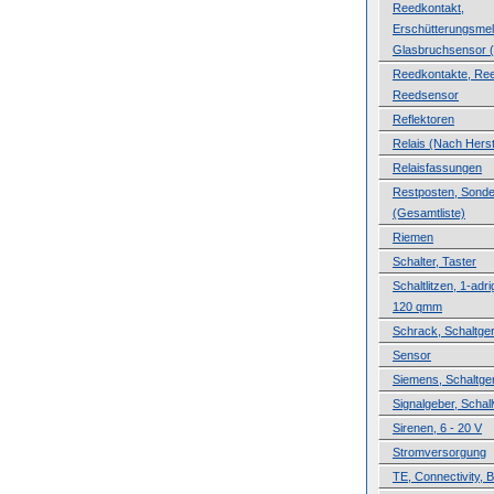
Reedkontakt,
Erschütterungsmel
Glasbruchsensor (
Reedkontakte, Ree
Reedsensor
Reflektoren
Relais (Nach Herste
Relaisfassungen
Restposten, Sond
(Gesamtliste)
Riemen
Schalter, Taster
Schaltlitzen, 1-adri
120 qmm
Schrack, Schaltge
Sensor
Siemens, Schaltge
Signalgeber, Schal
Sirenen, 6 - 20 V
Stromversorgung
TE, Connectivity, B