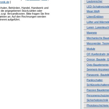
Lautsprecher
ronik.de
]
LED-Schaltnetzteile
Schulen, Behörden, Handel, Handwerk und
ür die angegebenen Stückzahlen oder
Mean Well)
zzgl. Versandkosten. Bitte fragen Sie Ihre
ojekten an. Auf den Rechnungen werden
Löten/Entlöten
rennt aufgeführt.
Lüfter und Wärmele
Lupen, Lupenleuch
Magnete
Mechanische Baue
Messgeräte, Testg
Module
OF-Kupferdraht, b
Omron, Bauteile, 
Opto Bauelemente,
Segment-Anzeigen
Panasonic, Bauteil
Panikschalter,
Schlüsselschaltere
Passive Baueleme
Personenschutztec
Sicherheitstechnik
Photobeschichtete 