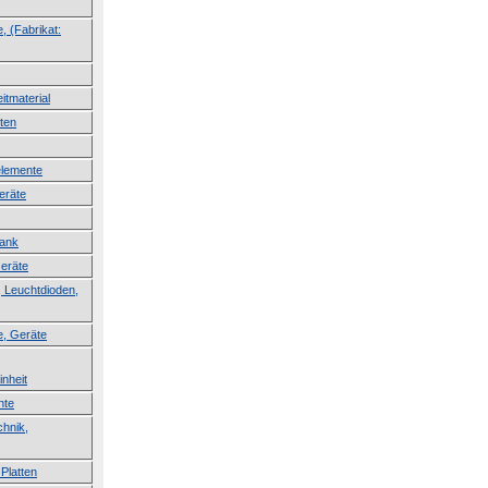
, (Fabrikat:
itmaterial
ten
lemente
eräte
lank
Geräte
 Leuchtdioden,
e, Geräte
inheit
nte
hnik,
Platten