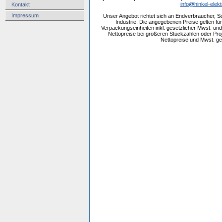
info@hinkel-elekt
Kontakt
Impressum
Unser Angebot richtet sich an Endverbraucher, 
Industrie. Die angegebenen Preise gelten f
Verpackungseinheiten inkl. gesetzlicher Mwst. und 
Nettopreise bei größeren Stückzahlen oder Pr
Nettopreise und Mwst. get