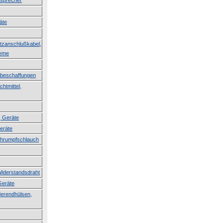
tsprecher
äte
etzanschlußkabel,
teme
erbeschaffungen
htmittel,
, Geräte
Geräte
Schrumpfschlauch
Widerstandsdraht
Geräte
derendhülsen,