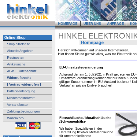
HOMEPAGE
ÜBER UNS
ANFRAGE
KO
HINKEL ELEKTRONI
Online-Shop
Homepage
Shop-Startseite
Herzlich willkommen auf unseren Internetseiten.
Aktuelle Angebote
Hier finden Sie so gut wie alles, was mit Elektronik od
Restposten
Artikelsuche
EU-Umsatzsteueränderung
AGB + Datenschutz
Aufgrund der am 1. Juli 2021 in Kraft getretenen EU-
Widerrufsrecht
Umsatzsteueränderung können wir nur noch Kunden
gültiger Steuernummer im EU-Ausland bedienen! Kei
[ Vertrag widerrufen ]
Verkauf an private Endverbraucher!
Batterieentsorgung
Mindestbestellwert
Versandkosten
Zahlungsbedingungen
Flexschläuche / Metallschläuche
Warenkorb
/Schwanenhälse
Wir haben Spezialisten in der
Herstellung flexibler Metallschläuche
für unterschiedlichste