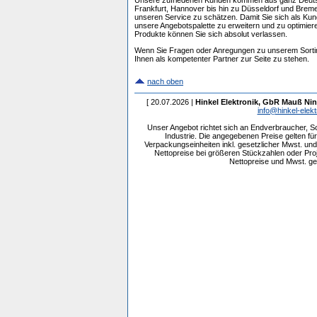
Frankfurt, Hannover bis hin zu Düsseldorf und Brem
unseren Service zu schätzen. Damit Sie sich als Kunde
unsere Angebotspalette zu erweitern und zu optimier
Produkte können Sie sich absolut verlassen.
Wenn Sie Fragen oder Anregungen zu unserem Sortimen
Ihnen als kompetenter Partner zur Seite zu stehen.
nach oben
[ 20.07.2026 |
Hinkel Elektronik, GbR Mauß Nin
info@hinkel-elekt
Unser Angebot richtet sich an Endverbraucher, 
Industrie. Die angegebenen Preise gelten f
Verpackungseinheiten inkl. gesetzlicher Mwst. und 
Nettopreise bei größeren Stückzahlen oder Pr
Nettopreise und Mwst. get