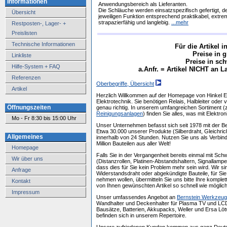
Informationen
Anwendungsbereich als Lieferanten.
Die Schläuche werden einsatzspezifisch gefertigt, d
Übersicht
jeweiligen Funktion entsprechend praktikabel, extre
strapazierfähig und langlebig.
...mehr
Restposten-, Lager- +
Preislisten
Technische Informationen
Für die Artikel 
Preise in g
Linkliste
Preise in sch
Hilfe-System + FAQ
a.Anfr. = Artikel NICHT an La
Referenzen
Oberbegriffe, Übersicht
Artikel
Herzlich Willkommen auf der Homepage von Hinkel Ele
Elektrotechnik. Sie benötigen Relais, Halbleiter oder
Öffnungszeiten
genau richtig. In unserem umfangreichen Sortiment (z
Reinigungsanlagen
) finden Sie alles, was mit Elektro
Mo - Fr 8:30 bis 15:00 Uhr
Unser Unternehmen befasst sich seit 1978 mit der Be
Etwa 30.000 unserer Produkte (Silberdraht, Gleichrich
Allgemeines
innerhalb von 24 Stunden. Nutzen Sie uns als Verbind
Million Bauteilen aus aller Welt!
Homepage
Falls Sie in der Vergangenheit bereits einmal mit Sch
Wir über uns
(Distanzrollen, Platinen-Abstandshaltern, Signallampe
dass dies für Sie kein Problem mehr sein wird. Wir si
Anfrage
Widerstandsdraht oder abgekündigte Bauteile, für Si
nehmen wollen, übermitteln Sie uns bitte Ihre komple
Kontakt
von Ihnen gewünschten Artikel so schnell wie möglic
Impressum
Unser umfassendes Angebot an
Bernstein Werkzeu
Wandhalter und Deckenhalter für Plasma TV und LCD 
Bausätze, Batterien, Akkupacks, Weller und Ersa L
befinden sich in unserem Repertoire.
Unsere zufriedenen Kunden kommen aus ganz Deutsch